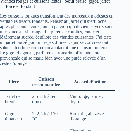
Viandes rouges et cuissons lentes : bœuf braisé, gigot, jarret
— force et fondant
Les cuissons longues transforment des morceaux modestes en
véritables trésors fondants. Pensez au jarret qui s’effiloche
après plusieurs heures, ou au paleron qui devient soyeux sous
une sauce au vin rouge. La purée de carottes, ronde et
légèrement sucrée, équilibre ces viandes puissantes. J’ai testé
un jarret braisé pour un repas d’hiver : quinze convives ont
salué la tendreté comme on applaudit une chanson préférée.
Le gigot d’agneau, parfumé au romarin, offre une note
provençale qui se marie bien avec une purée relevée d’un
zeste d’orange.
Cuisson
Pièce
Accord d’arôme
recommandée
Jarret de
2,5–3 h à feu
Vin rouge, laurier,
bœuf
doux
thym
Gigot
2–2,5 h à 150
Romarin, ail, zeste
d’agneau
°C
d’orange
Champignons,