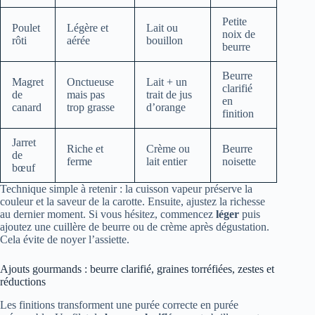
Petite
Poulet
Légère et
Lait ou
noix de
rôti
aérée
bouillon
beurre
Beurre
Magret
Onctueuse
Lait + un
clarifié
de
mais pas
trait de jus
en
canard
trop grasse
d’orange
finition
Jarret
Riche et
Crème ou
Beurre
de
ferme
lait entier
noisette
bœuf
Technique simple à retenir : la cuisson vapeur préserve la
couleur et la saveur de la carotte. Ensuite, ajustez la richesse
au dernier moment. Si vous hésitez, commencez
léger
puis
ajoutez une cuillère de beurre ou de crème après dégustation.
Cela évite de noyer l’assiette.
Ajouts gourmands : beurre clarifié, graines torréfiées, zestes et
réductions
Les finitions transforment une purée correcte en purée