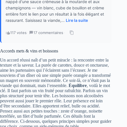
nappé d'une sauce crémeuse à la moutarde et aux
champignons — vin blanc, cube de bouillon et crème
entière font le lien pour un résultat à la fois élégant et
rassurant. Saisissez la viande,...
Lire la suite
117 votes
·
17 commentaires
·
Accords mets & vins et boissons
Un accord réussi naît d’un petit miracle : la rencontre entre la
texture et la saveur. La purée de carottes, douce et onctueuse,
aime les partenaires qui l’éclairent sans l’écraser. Je me
souviens d’un dîner où une simple purée orangée a transformé
un magret en souvenir mémorable. Ce soir-là, ce n’était pas la
viande qui dominait, mais l’ensemble.
Équilibre
, voilà le mot
clé. Il faut parfois un vin fruité pour rafraîchir. Parfois un vin
plus structuré pour tenir tête. Les boissons non alcoolisées
peuvent aussi jouer le premier rôle. Leur présence est loin
d’être secondaire. Elles apportent relief, bulle ou acidité.
Pensez aussi aux petites touches : zeste d’orange, noisette
torréfiée, un filet d’huile parfumée. Ces détails font la
différence. Ci-dessous, quelques principes simples pour guider
vos choix, comme un aide-mémoire de table.