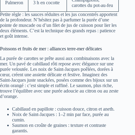
Palmeron
3 h en cocotte
carottes du pot-au-feu
Petite règle : les sauces réduites et les jus concentrés apportent
de la profondeur. N’hésitez pas à parfumer la purée d’une
pointe de muscade ou d’un filet de jus de cuisson pour lier les
deux éléments. C’est la technique des grands repas : patience
et goût intense.
Poissons et fruits de mer : alliances terre-mer délicates
La purée de carottes se prête aussi aux combinaisons avec la
mer. Un pavé de cabillaud rôti repose avec élégance sur une
purée veloutée. Les noix de Saint-Jacques poêlées, dorées à
cœur, créent une assiette délicate et festive. Imaginez des
Saint-Jacques juste snackées, posées comme des bijoux sur un
écrin orangé : c’est simple et raffiné. Le saumon, plus riche,
trouve l’équilibre avec une purée adoucie au citron ou au zeste
d’orange.
Cabillaud en papillote : cuisson douce, citron et aneth.
Noix de Saint-Jacques : 1–2 min par face, purée au
cumin.
Saumon en croûte de graines : texture et contraste
garantis.