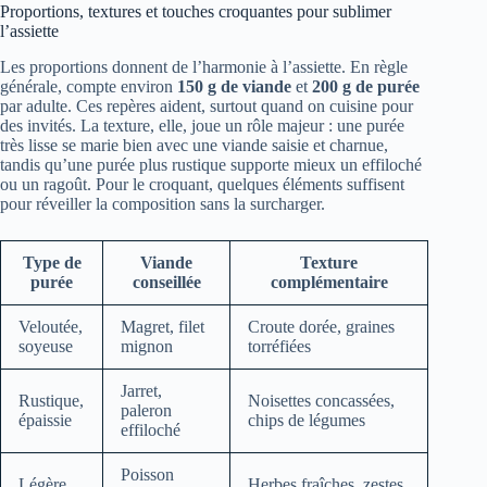
Proportions, textures et touches croquantes pour sublimer
l’assiette
Les proportions donnent de l’harmonie à l’assiette. En règle
générale, compte environ
150 g de viande
et
200 g de purée
par adulte. Ces repères aident, surtout quand on cuisine pour
des invités. La texture, elle, joue un rôle majeur : une purée
très lisse se marie bien avec une viande saisie et charnue,
tandis qu’une purée plus rustique supporte mieux un effiloché
ou un ragoût. Pour le croquant, quelques éléments suffisent
pour réveiller la composition sans la surcharger.
Type de
Viande
Texture
purée
conseillée
complémentaire
Veloutée,
Magret, filet
Croute dorée, graines
soyeuse
mignon
torréfiées
Jarret,
Rustique,
Noisettes concassées,
paleron
épaissie
chips de légumes
effiloché
Poisson
Légère,
Herbes fraîches, zestes