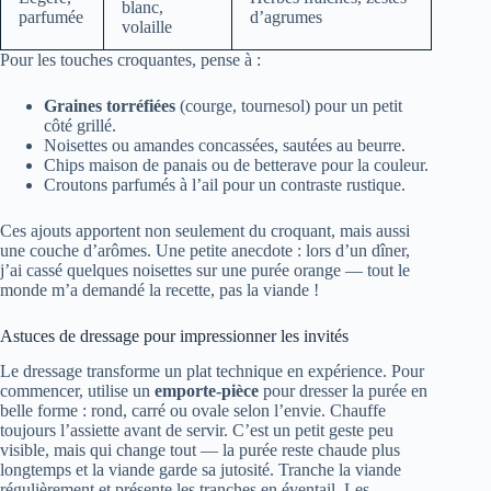
blanc,
parfumée
d’agrumes
volaille
Pour les touches croquantes, pense à :
Graines torréfiées
(courge, tournesol) pour un petit
côté grillé.
Noisettes ou amandes concassées, sautées au beurre.
Chips maison de panais ou de betterave pour la couleur.
Croutons parfumés à l’ail pour un contraste rustique.
Ces ajouts apportent non seulement du croquant, mais aussi
une couche d’arômes. Une petite anecdote : lors d’un dîner,
j’ai cassé quelques noisettes sur une purée orange — tout le
monde m’a demandé la recette, pas la viande !
Astuces de dressage pour impressionner les invités
Le dressage transforme un plat technique en expérience. Pour
commencer, utilise un
emporte-pièce
pour dresser la purée en
belle forme : rond, carré ou ovale selon l’envie. Chauffe
toujours l’assiette avant de servir. C’est un petit geste peu
visible, mais qui change tout — la purée reste chaude plus
longtemps et la viande garde sa jutosité. Tranche la viande
régulièrement et présente les tranches en éventail. Les