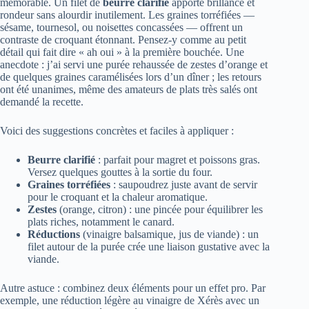
mémorable. Un filet de
beurre clarifié
apporte brillance et
rondeur sans alourdir inutilement. Les graines torréfiées —
sésame, tournesol, ou noisettes concassées — offrent un
contraste de croquant étonnant. Pensez-y comme au petit
détail qui fait dire « ah oui » à la première bouchée. Une
anecdote : j’ai servi une purée rehaussée de zestes d’orange et
de quelques graines caramélisées lors d’un dîner ; les retours
ont été unanimes, même des amateurs de plats très salés ont
demandé la recette.
Voici des suggestions concrètes et faciles à appliquer :
Beurre clarifié
: parfait pour magret et poissons gras.
Versez quelques gouttes à la sortie du four.
Graines torréfiées
: saupoudrez juste avant de servir
pour le croquant et la chaleur aromatique.
Zestes
(orange, citron) : une pincée pour équilibrer les
plats riches, notamment le canard.
Réductions
(vinaigre balsamique, jus de viande) : un
filet autour de la purée crée une liaison gustative avec la
viande.
Autre astuce : combinez deux éléments pour un effet pro. Par
exemple, une réduction légère au vinaigre de Xérès avec un