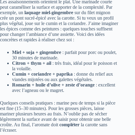
Les assaisonnements orientent le plat. Une marinade courte
peut caraméliser la surface et apporter de la complexité. Par
exemple, un
laquage miel-gingembre
sur du filet mignon
crée un pont sucré-épicé avec la carotte. Si tu veux un profil
plus végétal, joue sur le cumin et la coriandre. J’aime imaginer
les épices comme des peintures : quelques touches suffisent
pour changer l’ambiance d’une assiette. Voici des idées
concrètes et rapides à réaliser chez soi :
Miel + soja + gingembre
: parfait pour porc ou poulet,
30 minutes de marinade.
Citron + thym + ail
: très frais, idéal pour le poisson et
la volaille.
Cumin + coriandre + paprika
: donne du relief aux
viandes mijotées ou aux galettes végétales.
Romarin + huile d’olive + zeste d’orange
: excellent
avec l’agneau ou le magret.
Quelques conseils pratiques : marine peu de temps si la pièce
est fine (15–30 minutes). Pour les grosses pièces, laisse
mariner plusieurs heures au frais. N’oublie pas de sécher
légèrement la surface avant de saisir pour obtenir une belle
croûte. Au final, l’aromate doit
compléter
la carotte sans
l’écraser.