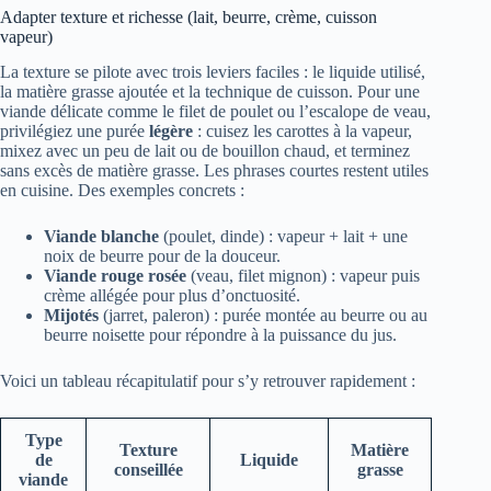
Adapter texture et richesse (lait, beurre, crème, cuisson
vapeur)
La texture se pilote avec trois leviers faciles : le liquide utilisé,
la matière grasse ajoutée et la technique de cuisson. Pour une
viande délicate comme le filet de poulet ou l’escalope de veau,
privilégiez une purée
légère
: cuisez les carottes à la vapeur,
mixez avec un peu de lait ou de bouillon chaud, et terminez
sans excès de matière grasse. Les phrases courtes restent utiles
en cuisine. Des exemples concrets :
Viande blanche
(poulet, dinde) : vapeur + lait + une
noix de beurre pour de la douceur.
Viande rouge rosée
(veau, filet mignon) : vapeur puis
crème allégée pour plus d’onctuosité.
Mijotés
(jarret, paleron) : purée montée au beurre ou au
beurre noisette pour répondre à la puissance du jus.
Voici un tableau récapitulatif pour s’y retrouver rapidement :
Type
Texture
Matière
de
Liquide
conseillée
grasse
viande