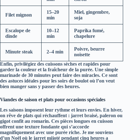
15–20
Miel, gingembre,
Filet mignon
min
soja
Escalope de
10–12
Paprika fumé,
dinde
min
chapelure
Poivre, beurre
Minute steak
2–4 min
noisette
Enfin, privilégiez des cuissons sèches et rapides pour
garder la couleur et la fraîcheur de la purée. Une simple
marinade de 30 minutes peut faire des miracles. Ce sont
des astuces idéales pour les soirs de boulot où l’on veut
bien manger sans y passer des heures.
Viandes de saison et plats pour occasions spéciales
Les saisons imposent leur rythme et leurs envies. En hiver,
on rêve de plats qui réchauffent : jarret braisé, paleron ou
gigot confit au romarin. Ces pièces longues en cuisson
offrent une texture fondante qui s’accorde
magnifiquement avec une purée riche. Je me souviens
d’un Noël où le jarret mijoté pendant cinq heures a