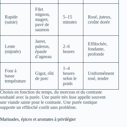
Filet
mignon,
Rapide
5–15
Rosé, juteux,
magret,
(saisie)
minutes
croûte dorée
pavé de
saumon
Jarret,
Effilochée,
Lente
paleron,
2–6
fondante,
(mijotée)
épaule
heures
profonde
d’agneau
1–4
Four à
Gigot, rôti
heures
Uniformément
basse
de porc
selon le
rosé, tendre
température
poids
Choisis en fonction du temps, du morceau et du contraste
souhaité avec la purée. Une purée très lisse appelle souvent
une viande saisie pour le contraste. Une purée rustique
supporte un effiloché confit sans problème.
Marinades, épices et aromates à privilégier