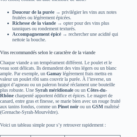
Douceur de la purée
→ privilégier les vins aux notes
fruitées ou légèrement épicées.
Richesse de la viande
→ opter pour des vins plus
tanniques ou rondement texturés.
Accompagnement épicé
→ rechercher une acidité qui
nettoie la bouche.
Vins recommandés selon le caractère de la viande
Chaque viande a un tempérament différent. Le poulet et le
veau sont délicats. Ils demandent des vins légers ou un blanc
ample. Par exemple, un
Gamay
légèrement frais mettra en
valeur un poulet rôti sans couvrir la purée. À l’inverse, un
gigot d’agneau ou un paleron braisé réclament une bouteille
plus robuste. Une
Syrah méridionale
ou un
Côtes-du-
Rhône
charpenté apportent édifice et épices. Le magret de
canard, entre gras et finesse, se marie bien avec un rouge fruité
aux tanins fondus, comme un
Pinot noir
ou un
GSM
maîtrisé
(Grenache-Syrah-Mourvèdre).
Voici un tableau simple pour s’y retrouver rapidement :