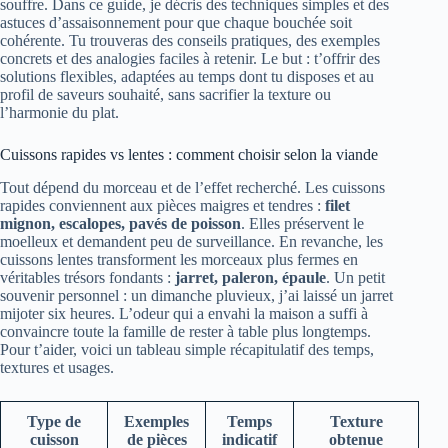
souffre. Dans ce guide, je décris des techniques simples et des
astuces d’assaisonnement pour que chaque bouchée soit
cohérente. Tu trouveras des conseils pratiques, des exemples
concrets et des analogies faciles à retenir. Le but : t’offrir des
solutions flexibles, adaptées au temps dont tu disposes et au
profil de saveurs souhaité, sans sacrifier la texture ou
l’harmonie du plat.
Cuissons rapides vs lentes : comment choisir selon la viande
Tout dépend du morceau et de l’effet recherché. Les cuissons
rapides conviennent aux pièces maigres et tendres :
filet
mignon, escalopes, pavés de poisson
. Elles préservent le
moelleux et demandent peu de surveillance. En revanche, les
cuissons lentes transforment les morceaux plus fermes en
véritables trésors fondants :
jarret, paleron, épaule
. Un petit
souvenir personnel : un dimanche pluvieux, j’ai laissé un jarret
mijoter six heures. L’odeur qui a envahi la maison a suffi à
convaincre toute la famille de rester à table plus longtemps.
Pour t’aider, voici un tableau simple récapitulatif des temps,
textures et usages.
Type de
Exemples
Temps
Texture
cuisson
de pièces
indicatif
obtenue