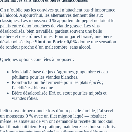
Alternatives sans alcool et bières désalcoolisées
On n’oublie pas les convives qui n’attachent pas d’importance
à l’alcool. Aujourd’hui, les alternatives tiennent tête aux
classiques. Les mousseux 0 % apportent du pep et nettoient le
palais entre deux bouchées de viande grasse. Les vins
désalcoolisés, bien travaillés, gardent souvent une belle
matière et des arômes fruités. Pour un jarret braisé, une bière
désalcoolisée type
Stout
ou
Porter 0,0%
donne une sensation
de rondeur proche d’un malt sombre, sans alcool.
Quelques options concrètes à proposer :
Mocktail à base de jus d’agrumes, gingembre et eau
pétillante pour les viandes blanches.
Kombucha ou thé fermenté pour les plats épicés ;
l’acidité est bienvenue.
Bière désalcoolisée IPA ou stout pour les mijotés et
viandes rôties.
Petit souvenir personnel : lors d’un repas de famille, j’ai servi
un mousseux 0 % avec un filet mignon laqué — résultat :
même les amateurs de vin ont demandé la recette du mocktail
tant il matchait bien. En pratique, maintenez ces boissons frais.
La bonne température révèle les arômes sans les déformer.