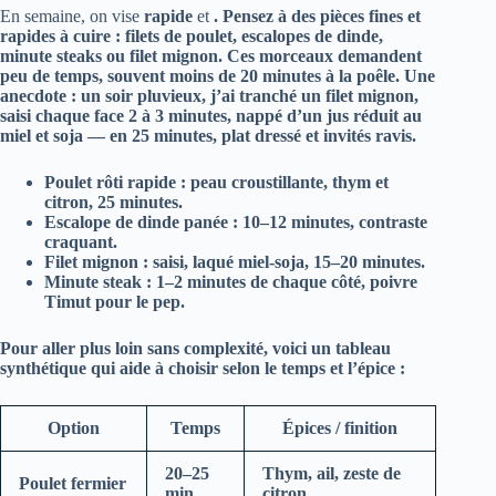
En semaine, on vise
rapide
et
. Pensez à des pièces fines et
rapides à cuire : filets de poulet, escalopes de dinde,
minute steaks ou filet mignon. Ces morceaux demandent
peu de temps, souvent moins de 20 minutes à la poêle. Une
anecdote : un soir pluvieux, j’ai tranché un filet mignon,
saisi chaque face 2 à 3 minutes, nappé d’un jus réduit au
miel et soja — en 25 minutes, plat dressé et invités ravis.
Poulet rôti rapide
: peau croustillante, thym et
citron, 25 minutes.
Escalope de dinde panée
: 10–12 minutes, contraste
craquant.
Filet mignon
: saisi, laqué miel-soja, 15–20 minutes.
Minute steak
: 1–2 minutes de chaque côté, poivre
Timut pour le pep.
Pour aller plus loin sans complexité, voici un tableau
synthétique qui aide à choisir selon le temps et l’épice :
Option
Temps
Épices / finition
20–25
Thym, ail, zeste de
Poulet fermier
min
citron