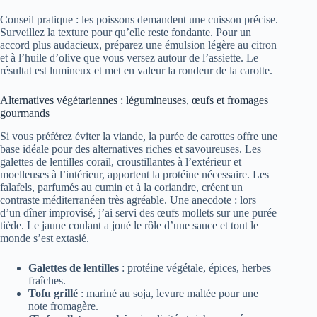
Conseil pratique : les poissons demandent une cuisson précise.
Surveillez la texture pour qu’elle reste fondante. Pour un
accord plus audacieux, préparez une émulsion légère au citron
et à l’huile d’olive que vous versez autour de l’assiette. Le
résultat est lumineux et met en valeur la rondeur de la carotte.
Alternatives végétariennes : légumineuses, œufs et fromages
gourmands
Si vous préférez éviter la viande, la purée de carottes offre une
base idéale pour des alternatives riches et savoureuses. Les
galettes de lentilles corail, croustillantes à l’extérieur et
moelleuses à l’intérieur, apportent la protéine nécessaire. Les
falafels, parfumés au cumin et à la coriandre, créent un
contraste méditerranéen très agréable. Une anecdote : lors
d’un dîner improvisé, j’ai servi des œufs mollets sur une purée
tiède. Le jaune coulant a joué le rôle d’une sauce et tout le
monde s’est extasié.
Galettes de lentilles
: protéine végétale, épices, herbes
fraîches.
Tofu grillé
: mariné au soja, levure maltée pour une
note fromagère.