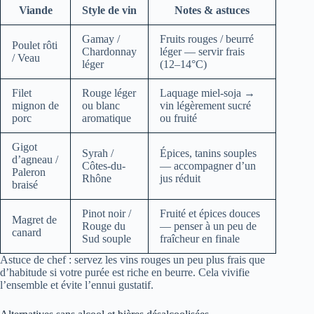
Viande
Style de vin
Notes & astuces
Gamay /
Fruits rouges / beurré
Poulet rôti
Chardonnay
léger — servir frais
/ Veau
léger
(12–14°C)
Filet
Rouge léger
Laquage miel-soja →
mignon de
ou blanc
vin légèrement sucré
porc
aromatique
ou fruité
Gigot
Syrah /
Épices, tanins souples
d’agneau /
Côtes-du-
— accompagner d’un
Paleron
Rhône
jus réduit
braisé
Pinot noir /
Fruité et épices douces
Magret de
Rouge du
— penser à un peu de
canard
Sud souple
fraîcheur en finale
Astuce de chef : servez les vins rouges un peu plus frais que
d’habitude si votre purée est riche en beurre. Cela vivifie
l’ensemble et évite l’ennui gustatif.