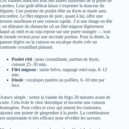
Les viandes blanches sont des alliées naturelles de la purée de
carottes. Leur goût délicat laisse s’exprimer la douceur du
légume. Une poitrine de poulet rôtie au thym se marie sans
encombre. Le filet mignon de porc, quant à lui, offre une
texture moelleuse et une cuisson rapide. J’ai une image en tête
: un déjeuner du dimanche où un filet mignon légèrement
laqué au miel et au soja repose sur une purée orangée — tout
le monde revient pour une seconde portion. Pour la dinde, la
panure légère ou la cuisson en escalope dorée crée un
contraste croustillant plaisant.
Poulet rôti
: peau croustillante, parfum de thym,
cuisson 25–30 min.
Filet mignon
: saisie brève, nappage miel-soja, 8–12
min.
Dinde
: escalopes panées ou poêlées, 6–10 min par
face.
Astuce simple : sortez la viande du frigo 20 minutes avant de
cuire. Cela évite le choc thermique et favorise une cuisson
homogène. Pour celles et ceux qui aiment les contrastes,
ajoutez une pointe de gingembre à la purée. La combinaison
est surprenante et très efficace pour réveiller les saveurs.