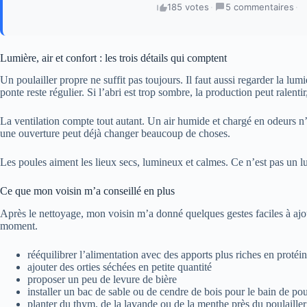
185 votes
·
5 commentaires
·
Lumière, air et confort : les trois détails qui comptent
Un poulailler propre ne suffit pas toujours. Il faut aussi regarder la lum
ponte reste régulier. Si l’abri est trop sombre, la production peut ralen
La ventilation compte tout autant. Un air humide et chargé en odeurs n
une ouverture peut déjà changer beaucoup de choses.
Les poules aiment les lieux secs, lumineux et calmes. Ce n’est pas un lu
Ce que mon voisin m’a conseillé en plus
Après le nettoyage, mon voisin m’a donné quelques gestes faciles à ajo
moment.
rééquilibrer l’alimentation avec des apports plus riches en protéi
ajouter des orties séchées en petite quantité
proposer un peu de levure de bière
installer un bac de sable ou de cendre de bois pour le bain de pou
planter du thym, de la lavande ou de la menthe près du poulailler