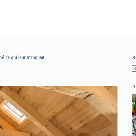
ré ce qui leur manquait
R
A
ré
A