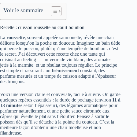
Voir le sommaire
Recette : cuisson roussette au court bouillon
La
roussette
, souvent appelée saumonette, révèle une chair
délicate lorsqu’on la poche en douceur. Imaginez un bain tiède
qui berce le poisson, plutôt qu’une tempête de bouillon : c’est
le secret. J’ai découvert cette recette chez une tante qui
cuisinait au feeling — un verre de vin blanc, des aromates
jetés à la marmite, et un résultat toujours régulier. Le principe
est simple et rassurant : un
frémissement
constant, des
parfums mesurés et un temps de cuisson adapté à l’épaisseur
des tronçons.
Voici une version claire et conviviale, facile à suivre. On garde
quelques repères essentiels : la durée de pochage (environ
11 à
13 minutes
selon l’épaisseur), des légumes aromatiques pour
parfumer naturellement, et une petite sauce citronnée aux
câpres qui éveille le plat sans l’étouffer. Pensez à sortir le
poisson dès qu’il se détache à la pointe du couteau. C’est la
meilleure façon d’obtenir une chair moelleuse et non
filandreuse.