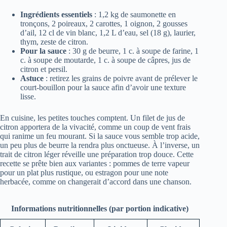
Ingrédients essentiels
: 1,2 kg de saumonette en
tronçons, 2 poireaux, 2 carottes, 1 oignon, 2 gousses
d’ail, 12 cl de vin blanc, 1,2 L d’eau, sel (18 g), laurier,
thym, zeste de citron.
Pour la sauce
: 30 g de beurre, 1 c. à soupe de farine, 1
c. à soupe de moutarde, 1 c. à soupe de câpres, jus de
citron et persil.
Astuce
: retirez les grains de poivre avant de prélever le
court-bouillon pour la sauce afin d’avoir une texture
lisse.
En cuisine, les petites touches comptent. Un filet de jus de
citron apportera de la vivacité, comme un coup de vent frais
qui ranime un feu mourant. Si la sauce vous semble trop acide,
un peu plus de beurre la rendra plus onctueuse. À l’inverse, un
trait de citron léger réveille une préparation trop douce. Cette
recette se prête bien aux variantes : pommes de terre vapeur
pour un plat plus rustique, ou estragon pour une note
herbacée, comme on changerait d’accord dans une chanson.
Informations nutritionnelles (par portion indicative)