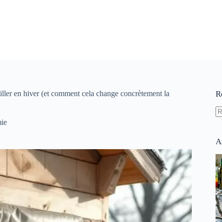
ailler en hiver (et comment cela change concrètement la
R
A
ie
ré
A