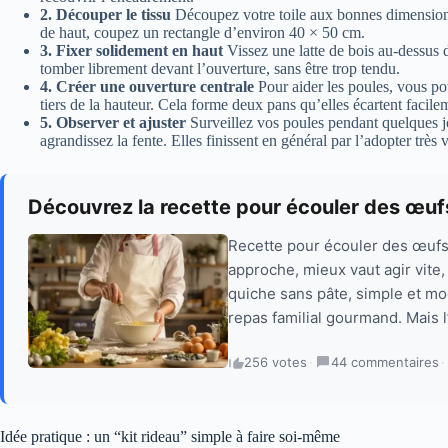
2. Découper le tissu
Découpez votre toile aux bonnes dimension
de haut, coupez un rectangle d’environ 40 × 50 cm.
3. Fixer solidement en haut
Vissez une latte de bois au-dessus de
tomber librement devant l’ouverture, sans être trop tendu.
4. Créer une ouverture centrale
Pour aider les poules, vous po
tiers de la hauteur. Cela forme deux pans qu’elles écartent facile
5. Observer et ajuster
Surveillez vos poules pendant quelques jou
agrandissez la fente. Elles finissent en général par l’adopter très v
Découvrez la recette pour écouler des œufs
Recette pour écouler des œufs 
approche, mieux vaut agir vite, 
quiche sans pâte, simple et m
repas familial gourmand. Mais l
256 votes
·
44 commentaires
·
Idée pratique : un “kit rideau” simple à faire soi-même