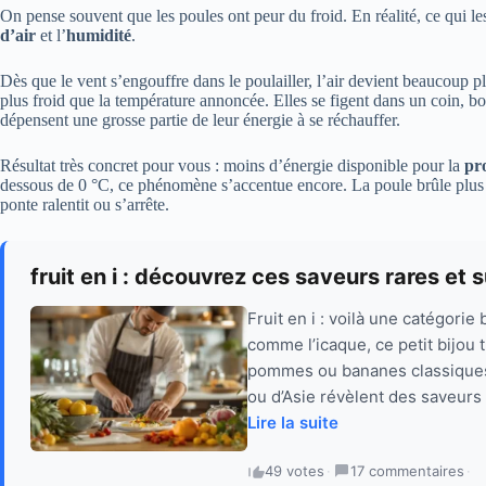
On pense souvent que les poules ont peur du froid. En réalité, ce qui les
d’air
et l’
humidité
.
Dès que le vent s’engouffre dans le poulailler, l’air devient beaucoup pl
plus froid que la température annoncée. Elles se figent dans un coin, b
dépensent une grosse partie de leur énergie à se réchauffer.
Résultat très concret pour vous : moins d’énergie disponible pour la
pr
dessous de 0 °C, ce phénomène s’accentue encore. La poule brûle plus d
ponte ralentit ou s’arrête.
fruit en i : découvrez ces saveurs rares et
Fruit en i : voilà une catégori
comme l’icaque, ce petit bijou 
pommes ou bananes classiques,
ou d’Asie révèlent des saveurs 
Lire la suite
49 votes
·
17 commentaires
·