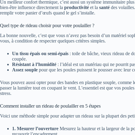
Un meilleur confort thermique, c’est aussi un système immunitaire plus r
bien-être influence directement la
productivité
et la
santé
des volailles
remplir votre panier d’œufs quand le gel s’installe.
Quel type de rideau choisir pour votre poulailler ?
La bonne nouvelle, c’est que vous n’avez pas besoin d’un matériel soph
vous, à condition de respecter quelques critères simples.
Un tissu épais ou semi-épais
: toile de bâche, vieux rideau de 
coupée.
Résistant à l’humidité
: l’idéal est un matériau qui ne pourrit pa
Assez souple
pour que les poules puissent le pousser avec leur co
Vous pouvez aussi opter pour des bandes en plastique souple, comme les 
passer la lumière tout en coupant le vent. L’essentiel est que vos poul
stress.
Comment installer un rideau de poulailler en 5 étapes
Voici une méthode simple pour adapter un rideau sur la plupart des petit
1. Mesurer l’ouverture
Mesurez la hauteur et la largeur de la po
recouvrir l’encadrement.