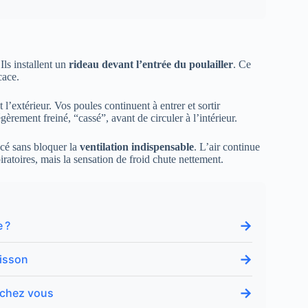
Ils installent un
rideau devant l’entrée du poulailler
. Ce
cace.
t l’extérieur. Vos poules continuent à entrer et sortir
égèrement freiné, “cassé”, avant de circuler à l’intérieur.
lacé sans bloquer la
ventilation indispensable
. L’air continue
iratoires, mais la sensation de froid chute nettement.
→
 ?
→
uisson
→
e chez vous