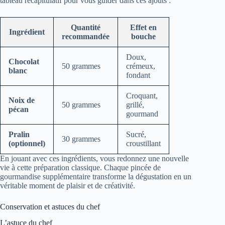
tableau récapitulatif pour vous guider dans ces ajouts :
Quantité
Effet en
Ingrédient
recommandée
bouche
Doux,
Chocolat
50 grammes
crémeux,
blanc
fondant
Croquant,
Noix de
50 grammes
grillé,
pécan
gourmand
Pralin
Sucré,
30 grammes
(optionnel)
croustillant
En jouant avec ces ingrédients, vous redonnez une nouvelle
vie à cette préparation classique. Chaque pincée de
gourmandise supplémentaire transforme la dégustation en un
véritable moment de plaisir et de créativité.
Conservation et astuces du chef
L’astuce du chef