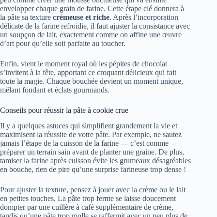
envelopper chaque grain de farine. Cette étape clé donnera à
la pâte sa texture
crémeuse et riche
. Après l’incorporation
délicate de la farine refroidie, il faut ajuster la consistance avec
un soupçon de lait, exactement comme on affine une œuvre
d’art pour qu’elle soit parfaite au toucher.
Enfin, vient le moment royal où les pépites de chocolat
s’invitent à la fête, apportant ce croquant délicieux qui fait
toute la magie. Chaque bouchée devient un moment unique,
mêlant fondant et éclats gourmands.
Conseils pour réussir la pâte à cookie crue
Il y a quelques astuces qui simplifient grandement la vie et
maximisent la réussite de votre pâte. Par exemple, ne sautez
jamais l’étape de la cuisson de la farine — c’est comme
préparer un terrain sain avant de planter une graine. De plus,
tamiser la farine après cuisson évite les grumeaux désagréables
en bouche, rien de pire qu’une surprise farineuse trop dense !
Pour ajuster la texture, pensez à jouer avec la crème ou le lait
en petites touches. La pâte trop ferme se laisse doucement
dompter par une cuillère à café supplémentaire de crème,
tandis qu’une pâte trop molle se raffermit avec un peu plus de