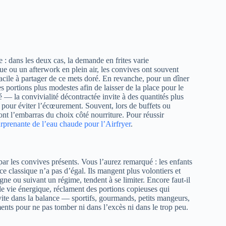
 : dans les deux cas, la demande en frites varie
 ou un afterwork en plein air, les convives ont souvent
t facile à partager de ce mets doré. En revanche, pour un dîner
es portions plus modestes afin de laisser de la place pour le
é — la convivialité décontractée invite à des quantités plus
 pour éviter l’écœurement. Souvent, lors de buffets ou
s ont l’embarras du choix côté nourriture. Pour réussir
rprenante de l’eau chaude pour l’Airfryer
.
par les convives présents. Vous l’aurez remarqué : les enfants
 ce classique n’a pas d’égal. Ils mangent plus volontiers et
gne ou suivant un régime, tendent à se limiter. Encore faut-il
 de vie énergique, réclament des portions copieuses qui
vite dans la balance — sportifs, gourmands, petits mangeurs,
ents pour ne pas tomber ni dans l’excès ni dans le trop peu.