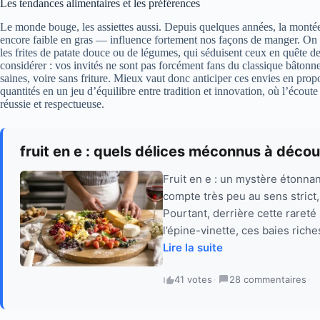
Les tendances alimentaires et les préférences
Le monde bouge, les assiettes aussi. Depuis quelques années, la monté
encore faible en gras — influence fortement nos façons de manger. On voi
les frites de patate douce ou de légumes, qui séduisent ceux en quête d
considérer : vos invités ne sont pas forcément fans du classique bâtonn
saines, voire sans friture. Mieux vaut donc anticiper ces envies en prop
quantités en un jeu d’équilibre entre tradition et innovation, où l’écout
réussie et respectueuse.
fruit en e : quels délices méconnus à décou
Fruit en e : un mystère étonna
compte très peu au sens strict
Pourtant, derrière cette rareté
l’épine-vinette, ces baies riche
Lire la suite
41 votes
·
28 commentaires
·