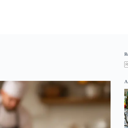
R
A
ré
A