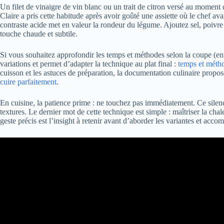
Un filet de vinaigre de vin blanc ou un trait de citron versé au moment 
Claire a pris cette habitude après avoir goûté une assiette où le chef ava
contraste acide met en valeur la rondeur du légume. Ajoutez sel, poivr
touche chaude et subtile.
Si vous souhaitez approfondir les temps et méthodes selon la coupe (ent
variations et permet d’adapter la technique au plat final :
temps et métho
cuisson et les astuces de préparation, la documentation culinaire pro
cuire parfaitement
.
En cuisine, la patience prime : ne touchez pas immédiatement. Ce silenc
textures. Le dernier mot de cette technique est simple : maîtriser la cha
geste précis est l’insight à retenir avant d’aborder les variantes et acc