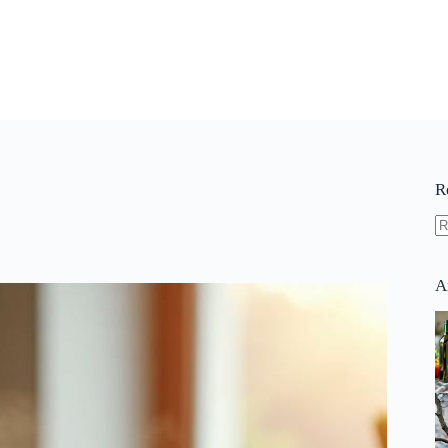
R
A
ré
A