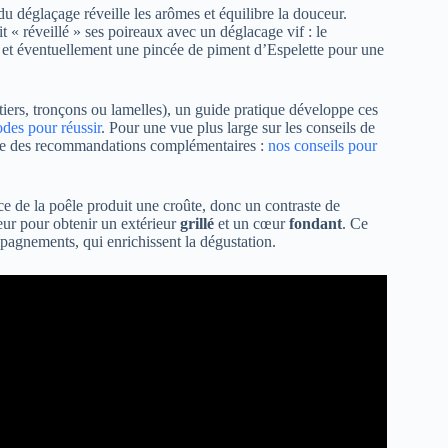
du déglaçage réveille les arômes et équilibre la douceur.
it « réveillé » ses poireaux avec un déglacage vif : le
e et éventuellement une pincée de piment d’Espelette pour une
iers, tronçons ou lamelles), un guide pratique développe ces
des pour réussir
. Pour une vue plus large sur les conseils de
pose des recommandations complémentaires :
nos conseils pour
e de la poêle produit une croûte, donc un contraste de
leur pour obtenir un extérieur
grillé
et un cœur
fondant
. Ce
ompagnements, qui enrichissent la dégustation.