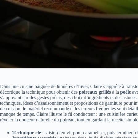
Dans une cuisine baignée de lumières d’hiver, Claire s’apprête à transf
décortique la technique pour obtenir des
poireaux grillés
à la
poêle
ave
s’appuyant sur des gestes précis, des choix d’ingrédients et des astuces
techniques, idées d’assaisonnement et propositions de garniture pour int
de cuisson, le matériel recommandé et les erreurs fréquentes sont détai
manque de temps. Claire illustre le fil conducteur : une cuisinière curie
révéler la douceur naturelle du poireau, tout en gardant la recette simple
Technique clé
: saisir à feu vif pour caraméliser, puis terminer 