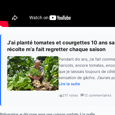
J’ai planté tomates et courgettes 10 ans s
récolte m’a fait regretter chaque saison
Pendant dix ans, j’ai fait comm
haricots, encore tomates, enco
que je laissais toujours de côté
sensation de gâchis. J’aurais p
Lire la suite
217 votes
·
12 commentaires
·
Préparation et découpe pour une cuisson parfaite à la poêle