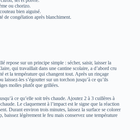
citron, sel et poivre.
crème ou chorizo.
 couteau bien aiguisé.
lité de congélation après blanchiment.
 repose sur un principe simple : sécher, saisir, laisser la
aire, qui travaillait dans une cantine scolaire, a d’abord cru
idité et la température qui changent tout. Après un rinçage
u laissez-les s’égoutter sur un torchon jusqu’à ce qu’ils
iges molles plutôt que grillées.
jusqu’à ce qu’elle soit très chaude. Ajoutez 2 à 3 cuillères à
 chaude. Le claquement à l’impact est le signe que la réaction
ent. Durant environ trois minutes, laissez la surface se colorer
rop, baissez légèrement le feu mais conservez une température