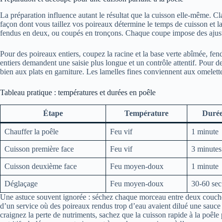
La préparation influence autant le résultat que la cuisson elle-même. 
façon dont vous taillez vos poireaux détermine le temps de cuisson et la 
fendus en deux, ou coupés en tronçons. Chaque coupe impose des ajust
Pour des poireaux entiers, coupez la racine et la base verte abîmée, fen
entiers demandent une saisie plus longue et un contrôle attentif. Pour de
bien aux plats en garniture. Les lamelles fines conviennent aux omelettes 
Tableau pratique : températures et durées en poêle
Étape
Température
Duré
Chauffer la poêle
Feu vif
1 minute
Cuisson première face
Feu vif
3 minutes
Cuisson deuxième face
Feu moyen-doux
1 minute
Déglaçage
Feu moyen-doux
30-60 sec
Une astuce souvent ignorée : séchez chaque morceau entre deux couches
d’un service où des poireaux rendus trop d’eau avaient dilué une sauce d
craignez la perte de nutriments, sachez que la cuisson rapide à la poêle