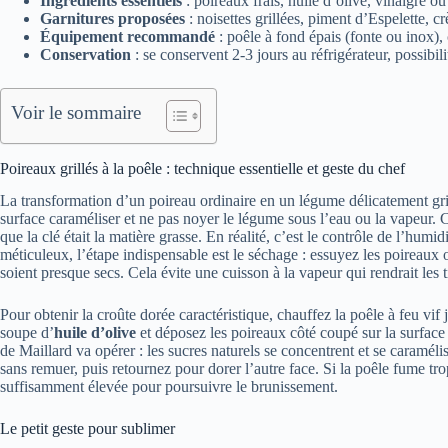
Ingrédients essentiels
: poireaux frais, huile d’olive, vinaigre ou 
Garnitures proposées
: noisettes grillées, piment d’Espelette, 
Équipement recommandé
: poêle à fond épais (fonte ou inox),
Conservation
: se conservent 2-3 jours au réfrigérateur, possibi
Voir le sommaire
Poireaux grillés à la poêle : technique essentielle et geste du chef
La transformation d’un poireau ordinaire en un légume délicatement grillé
surface caraméliser et ne pas noyer le légume sous l’eau ou la vapeur. Cl
que la clé était la matière grasse. En réalité, c’est le contrôle de l’hum
méticuleux, l’étape indispensable est le séchage : essuyez les poireaux o
soient presque secs. Cela évite une cuisson à la vapeur qui rendrait les t
Pour obtenir la croûte dorée caractéristique, chauffez la poêle à feu vif 
soupe d’
huile d’olive
et déposez les poireaux côté coupé sur la surface
de Maillard va opérer : les sucres naturels se concentrent et se caramélis
sans remuer, puis retournez pour dorer l’autre face. Si la poêle fume t
suffisamment élevée pour poursuivre le brunissement.
Le petit geste pour sublimer