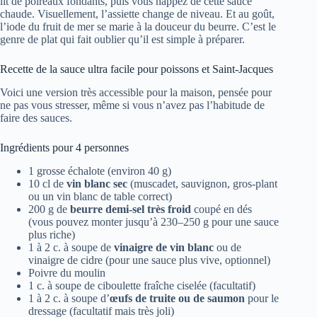
lit de poireaux fondants, puis vous nappez de cette sauce
chaude. Visuellement, l’assiette change de niveau. Et au goût,
l’iode du fruit de mer se marie à la douceur du beurre. C’est le
genre de plat qui fait oublier qu’il est simple à préparer.
Recette de la sauce ultra facile pour poissons et Saint-Jacques
Voici une version très accessible pour la maison, pensée pour
ne pas vous stresser, même si vous n’avez pas l’habitude de
faire des sauces.
Ingrédients pour 4 personnes
1 grosse échalote (environ 40 g)
10 cl de
vin blanc sec
(muscadet, sauvignon, gros-plant
ou un vin blanc de table correct)
200 g de
beurre demi-sel très froid
coupé en dés
(vous pouvez monter jusqu’à 230–250 g pour une sauce
plus riche)
1 à 2 c. à soupe de
vinaigre de vin blanc
ou de
vinaigre de cidre (pour une sauce plus vive, optionnel)
Poivre du moulin
1 c. à soupe de ciboulette fraîche ciselée (facultatif)
1 à 2 c. à soupe d’
œufs de truite ou de saumon
pour le
dressage (facultatif mais très joli)