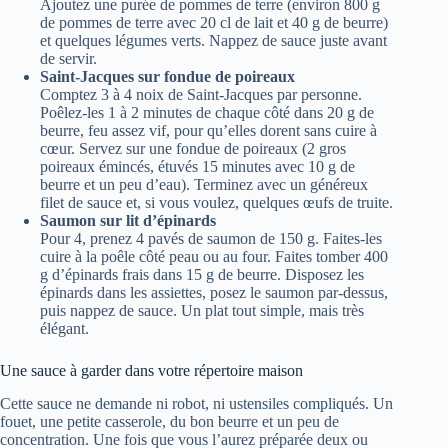
Ajoutez une purée de pommes de terre (environ 800 g
de pommes de terre avec 20 cl de lait et 40 g de beurre)
et quelques légumes verts. Nappez de sauce juste avant
de servir.
Saint-Jacques sur fondue de poireaux
Comptez 3 à 4 noix de Saint-Jacques par personne.
Poêlez-les 1 à 2 minutes de chaque côté dans 20 g de
beurre, feu assez vif, pour qu’elles dorent sans cuire à
cœur. Servez sur une fondue de poireaux (2 gros
poireaux émincés, étuvés 15 minutes avec 10 g de
beurre et un peu d’eau). Terminez avec un généreux
filet de sauce et, si vous voulez, quelques œufs de truite.
Saumon sur lit d’épinards
Pour 4, prenez 4 pavés de saumon de 150 g. Faites-les
cuire à la poêle côté peau ou au four. Faites tomber 400
g d’épinards frais dans 15 g de beurre. Disposez les
épinards dans les assiettes, posez le saumon par-dessus,
puis nappez de sauce. Un plat tout simple, mais très
élégant.
Une sauce à garder dans votre répertoire maison
Cette sauce ne demande ni robot, ni ustensiles compliqués. Un
fouet, une petite casserole, du bon beurre et un peu de
concentration. Une fois que vous l’aurez préparée deux ou