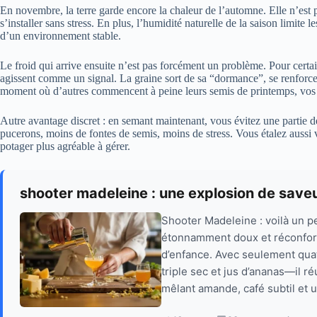
En novembre, la terre garde encore la chaleur de l’automne. Elle n’est pl
s’installer sans stress. En plus, l’humidité naturelle de la saison limite l
d’un environnement stable.
Le froid qui arrive ensuite n’est pas forcément un problème. Pour certa
agissent comme un signal. La graine sort de sa “dormance”, se renforce,
moment où d’autres commencent à peine leurs semis de printemps, vos p
Autre avantage discret : en semant maintenant, vous évitez une partie 
pucerons, moins de fontes de semis, moins de stress. Vous étalez aussi v
potager plus agréable à gérer.
shooter madeleine : une explosion de saveu
Shooter Madeleine : voilà un pe
étonnamment doux et réconfort
d’enfance. Avec seulement qua
triple sec et jus d’ananas—il r
mêlant amande, café subtil et u