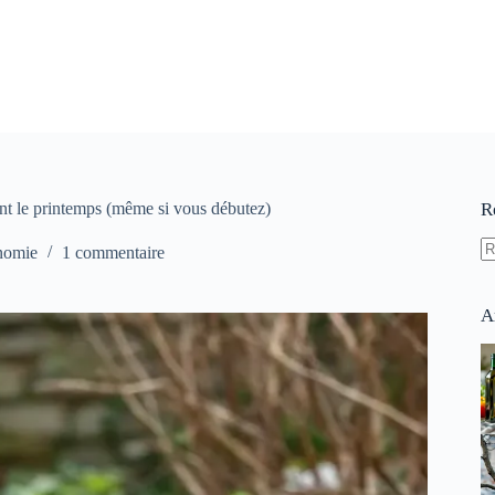
nt le printemps (même si vous débutez)
R
nomie
1 commentaire
A
ré
A