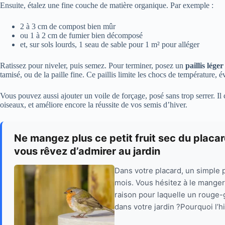
Ensuite, étalez une fine couche de matière organique. Par exemple :
2 à 3 cm de compost bien mûr
ou 1 à 2 cm de fumier bien décomposé
et, sur sols lourds, 1 seau de sable pour 1 m² pour alléger
Ratissez pour niveler, puis semez. Pour terminer, posez un
paillis léger
tamisé, ou de la paille fine. Ce paillis limite les chocs de température, év
Vous pouvez aussi ajouter un voile de forçage, posé sans trop serrer. Il
oiseaux, et améliore encore la réussite de vos semis d’hiver.
Ne mangez plus ce petit fruit sec du placard 
vous rêvez d’admirer au jardin
Dans votre placard, un simple 
mois. Vous hésitez à le manger ou
raison pour laquelle un rouge-
dans votre jardin ?Pourquoi l’hi