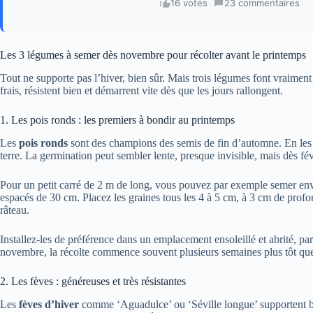
16 votes
·
23 commentaires
·
Les 3 légumes à semer dès novembre pour récolter avant le printemps
Tout ne supporte pas l’hiver, bien sûr. Mais trois légumes font vraiment 
frais, résistent bien et démarrent vite dès que les jours rallongent.
1. Les pois ronds : les premiers à bondir au printemps
Les
pois ronds
sont des champions des semis de fin d’automne. En les 
terre. La germination peut sembler lente, presque invisible, mais dès fév
Pour un petit carré de 2 m de long, vous pouvez par exemple semer envi
espacés de 30 cm. Placez les graines tous les 4 à 5 cm, à 3 cm de prof
râteau.
Installez-les de préférence dans un emplacement ensoleillé et abrité, p
novembre, la récolte commence souvent plusieurs semaines plus tôt que 
2. Les fèves : généreuses et très résistantes
Les
fèves d’hiver
comme ‘Aguadulce’ ou ‘Séville longue’ supportent bie