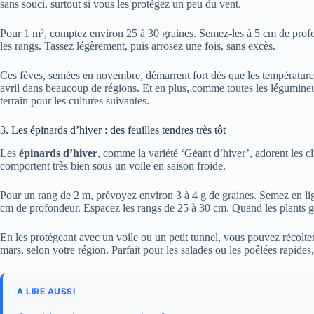
sans souci, surtout si vous les protégez un peu du vent.
Pour 1 m², comptez environ 25 à 30 graines. Semez-les à 5 cm de profo
les rangs. Tassez légèrement, puis arrosez une fois, sans excès.
Ces fèves, semées en novembre, démarrent fort dès que les températur
avril dans beaucoup de régions. Et en plus, comme toutes les légumineuse
terrain pour les cultures suivantes.
3. Les épinards d’hiver : des feuilles tendres très tôt
Les
épinards d’hiver
, comme la variété ‘Géant d’hiver’, adorent les cli
comportent très bien sous un voile en saison froide.
Pour un rang de 2 m, prévoyez environ 3 à 4 g de graines. Semez en lig
cm de profondeur. Espacez les rangs de 25 à 30 cm. Quand les plants gr
En les protégeant avec un voile ou un petit tunnel, vous pouvez récolter 
mars, selon votre région. Parfait pour les salades ou les poêlées rapide
A LIRE AUSSI