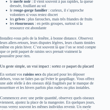
le
merle noir
: il vient souvent à pas rapides, la queue
dressée, fouillant au sol
le
rouge-gorge familier
: curieux, il s’approche
volontiers si vous restez discret
les
grives
: plus farouches, mais très friandes de fruits
les
étourneaux
: en petits groupes, surtout si la
ressource est abondante
Installez-vous près de la fenêtre, à bonne distance. Observez
leurs allers-retours, leurs disputes légères, leurs chants timides
même en plein hiver. C’est souvent là que l’on se rend compte
que ce petit paquet de raisins secs prenait vraiment la
poussière pour rien.
Un geste simple, un vrai impact : sortez ce paquet du placard
En sortant vos
raisins secs
du placard pour les déposer
dehors, vous ne faites pas qu’éviter le gaspillage. Vous offrez
une aide réelle à des oiseaux déjà fragilisés par le manque de
nourriture et les hivers parfois plus rudes ou plus instables.
Commencez avec une petite quantité, observez quels oiseaux
viennent, ajustez la place de la mangeoire. En quelques jours,
vous verrez souvent les mêmes individus revenir. Un merle