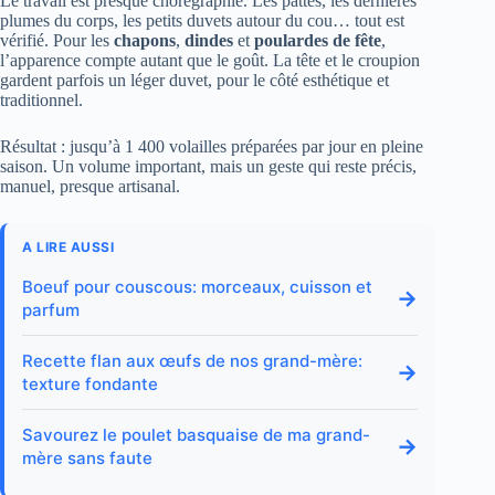
Le travail est presque chorégraphié. Les pattes, les dernières
plumes du corps, les petits duvets autour du cou… tout est
vérifié. Pour les
chapons
,
dindes
et
poulardes de fête
,
l’apparence compte autant que le goût. La tête et le croupion
gardent parfois un léger duvet, pour le côté esthétique et
traditionnel.
Résultat : jusqu’à 1 400 volailles préparées par jour en pleine
saison. Un volume important, mais un geste qui reste précis,
manuel, presque artisanal.
A LIRE AUSSI
Boeuf pour couscous: morceaux, cuisson et
→
parfum
Recette flan aux œufs de nos grand-mère:
→
texture fondante
Savourez le poulet basquaise de ma grand-
→
mère sans faute