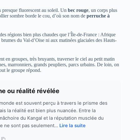
is presque fluorescent au soleil. Un
bec rouge
, un corps plus
ollier sombre borde le cou, d’où son nom de
perruche à
s des régions bien plus chaudes que l’Île-de-France : Afrique
x brumes du Val-d’Oise ni aux matinées glaciales des Hauts-
nt en groupes, très bruyants, traverser le ciel au petit matin
es, marronniers, grands peupliers, parcs urbains. De loin, on
 tout le groupe répond.
e ou réalité révélée
monde est souvent perçu à travers le prisme des
s la réalité est bien plus nuancée. Entre la
âchoire du Kangal et la réputation musclée du
ce ne sont pas seulement...
Lire la suite