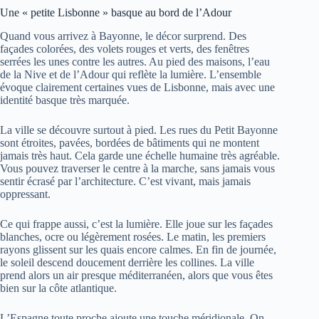
Une « petite Lisbonne » basque au bord de l’Adour
Quand vous arrivez à Bayonne, le décor surprend. Des
façades colorées, des volets rouges et verts, des fenêtres
serrées les unes contre les autres. Au pied des maisons, l’eau
de la Nive et de l’Adour qui reflète la lumière. L’ensemble
évoque clairement certaines vues de Lisbonne, mais avec une
identité basque très marquée.
La ville se découvre surtout à pied. Les rues du Petit Bayonne
sont étroites, pavées, bordées de bâtiments qui ne montent
jamais très haut. Cela garde une échelle humaine très agréable.
Vous pouvez traverser le centre à la marche, sans jamais vous
sentir écrasé par l’architecture. C’est vivant, mais jamais
oppressant.
Ce qui frappe aussi, c’est la lumière. Elle joue sur les façades
blanches, ocre ou légèrement rosées. Le matin, les premiers
rayons glissent sur les quais encore calmes. En fin de journée,
le soleil descend doucement derrière les collines. La ville
prend alors un air presque méditerranéen, alors que vous êtes
bien sur la côte atlantique.
L’Espagne toute proche ajoute une touche méridionale. On