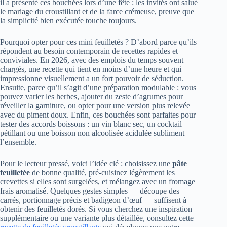
il a présenté ces bouchées lors d’une fête : les invités ont salué
le mariage du croustillant et de la farce crémeuse, preuve que
la simplicité bien exécutée touche toujours.
Pourquoi opter pour ces mini feuilletés ? D’abord parce qu’ils
répondent au besoin contemporain de recettes rapides et
conviviales. En 2026, avec des emplois du temps souvent
chargés, une recette qui tient en moins d’une heure et qui
impressionne visuellement a un fort pouvoir de séduction.
Ensuite, parce qu’il s’agit d’une préparation modulable : vous
pouvez varier les herbes, ajouter du zeste d’agrumes pour
réveiller la garniture, ou opter pour une version plus relevée
avec du piment doux. Enfin, ces bouchées sont parfaites pour
tester des accords boissons : un vin blanc sec, un cocktail
pétillant ou une boisson non alcoolisée acidulée subliment
l’ensemble.
Pour le lecteur pressé, voici l’idée clé : choisissez une
pâte
feuilletée
de bonne qualité, pré-cuisinez légèrement les
crevettes si elles sont surgelées, et mélangez avec un fromage
frais aromatisé. Quelques gestes simples — découpe des
carrés, portionnage précis et badigeon d’œuf — suffisent à
obtenir des feuilletés dorés. Si vous cherchez une inspiration
supplémentaire ou une variante plus détaillée, consultez cette