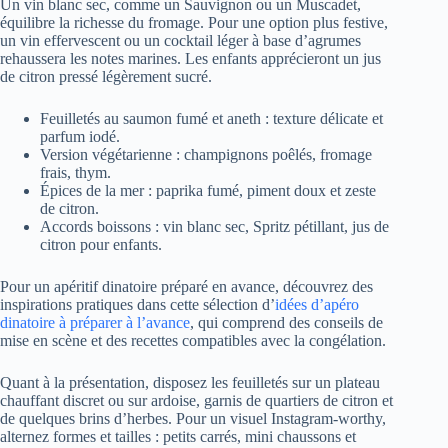
Un vin blanc sec, comme un Sauvignon ou un Muscadet,
équilibre la richesse du fromage. Pour une option plus festive,
un vin effervescent ou un cocktail léger à base d’agrumes
rehaussera les notes marines. Les enfants apprécieront un jus
de citron pressé légèrement sucré.
Feuilletés au saumon fumé et aneth : texture délicate et
parfum iodé.
Version végétarienne : champignons poêlés, fromage
frais, thym.
Épices de la mer : paprika fumé, piment doux et zeste
de citron.
Accords boissons : vin blanc sec, Spritz pétillant, jus de
citron pour enfants.
Pour un apéritif dinatoire préparé en avance, découvrez des
inspirations pratiques dans cette sélection d’
idées d’apéro
dinatoire à préparer à l’avance
, qui comprend des conseils de
mise en scène et des recettes compatibles avec la congélation.
Quant à la présentation, disposez les feuilletés sur un plateau
chauffant discret ou sur ardoise, garnis de quartiers de citron et
de quelques brins d’herbes. Pour un visuel Instagram-worthy,
alternez formes et tailles : petits carrés, mini chaussons et