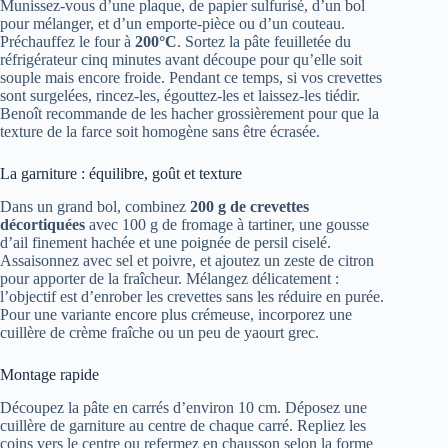
Munissez-vous d’une plaque, de papier sulfurisé, d’un bol
pour mélanger, et d’un emporte-pièce ou d’un couteau.
Préchauffez le four à
200°C
. Sortez la pâte feuilletée du
réfrigérateur cinq minutes avant découpe pour qu’elle soit
souple mais encore froide. Pendant ce temps, si vos crevettes
sont surgelées, rincez-les, égouttez-les et laissez-les tiédir.
Benoît recommande de les hacher grossièrement pour que la
texture de la farce soit homogène sans être écrasée.
La garniture : équilibre, goût et texture
Dans un grand bol, combinez
200 g de crevettes
décortiquées
avec 100 g de fromage à tartiner, une gousse
d’ail finement hachée et une poignée de persil ciselé.
Assaisonnez avec sel et poivre, et ajoutez un zeste de citron
pour apporter de la fraîcheur. Mélangez délicatement :
l’objectif est d’enrober les crevettes sans les réduire en purée.
Pour une variante encore plus crémeuse, incorporez une
cuillère de crème fraîche ou un peu de yaourt grec.
Montage rapide
Découpez la pâte en carrés d’environ 10 cm. Déposez une
cuillère de garniture au centre de chaque carré. Repliez les
coins vers le centre ou refermez en chausson selon la forme