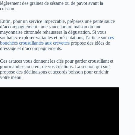
légèrement des graines de sésame ou de pavot avant la
cuisson.
Enfin, pour un service impeccable, préparez une petite sauce
d’accompagnement : une sauce tartare maison ou une
mayonnaise citronnée rehaussera la dégustation. Si vous
souhaitez explorer variantes et présentations, l’article sur
ces
bouchées croustillantes aux crevettes
propose des idées de
dressage et d’accompagnements.
Ces astuces vous donnent les clés pour garder croustillant et
gourmandise au cœur de vos créations. La section qui suit
propose des déclinaisons et accords boisson pour enrichir
votre menu.