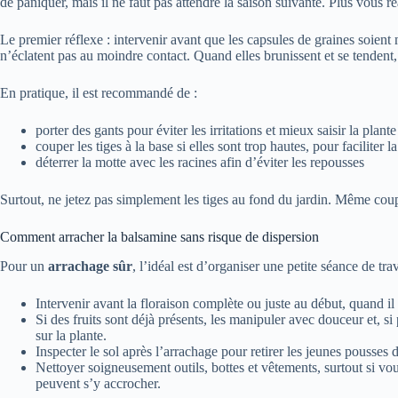
de paniquer, mais il ne faut pas attendre la saison suivante. Plus vous ré
Le premier réflexe : intervenir avant que les capsules de graines soient 
n’éclatent pas au moindre contact. Quand elles brunissent et se tendent,
En pratique, il est recommandé de :
porter des gants pour éviter les irritations et mieux saisir la plante
couper les tiges à la base si elles sont trop hautes, pour faciliter la
déterrer la motte avec les racines afin d’éviter les repousses
Surtout, ne jetez pas simplement les tiges au fond du jardin. Même coupé
Comment arracher la balsamine sans risque de dispersion
Pour un
arrachage sûr
, l’idéal est d’organiser une petite séance de tr
Intervenir avant la floraison complète ou juste au début, quand i
Si des fruits sont déjà présents, les manipuler avec douceur et, si
sur la plante.
Inspecter le sol après l’arrachage pour retirer les jeunes pousses 
Nettoyer soigneusement outils, bottes et vêtements, surtout si vou
peuvent s’y accrocher.