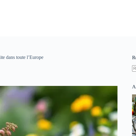
dite dans toute l’Europe
R
A
ré
A