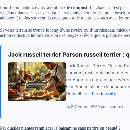
Pour l’élimination, évitez à tout prix le
compost
. La chaleur n’est pas t
végétaux dans des sacs plastiques résistants, bien fermés, puis renseign
adaptée. Le plus souvent, la consigne est de mettre ces sacs avec les 
Si votre terrain se trouve le long d’une rivière ou d’un ruisseau, mieu
action collective limite l’érosion des berges et évite que la plante ne rec
Jack russell terrier Parson russell terrier 
Jack Russell Terrier Parson Ru
souvent, mais qui cachent des 
en Angleterre grâce au révérend
la même mission : débusquer le
Russell se...
Lire la suite
217 votes
·
39 commentaires
·
Par quelles plantes remplacer la balsamine sans perdre en beauté ?