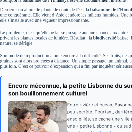
Pourquoi la balsamine de l’Himalaya est-elle soudainement interdite ?
Derrière son allure de plante de conte de fées, la
balsamine de l’Hima
une conquérante. Elle vient d’Asie et adore les milieux humides. Une be
elle s’installe avec une vigueur impressionnante.
Le problème, c’est qu’elle ne laisse presque aucune chance aux autres. 
privent les plantes locales de lumière. Résultat : la
biodiversité
baisse, l
naturel se dérègle.
Son mode de reproduction ajoute encore à la difficulté. Ses fruits, des 
graines sont alors projetées à distance. Un simple passage, un animal, un
plus loin. C’est ce pouvoir d’expansion qui a fini par inquiéter sérieus
Encore méconnue, la petite Lisbonne du sud
son bouillonnement culturel
Entre rivière et océan, Bayonn
peu secrète. Pourtant, derrièr
ensoleillés, se cache une vill
une « petite Lisbonne » du sud-