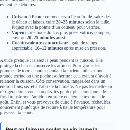
évitent les déboires.
Cuisson à l’eau
: commencez à l’eau froide, salez dès
le départ et laissez cuire
20–25 minutes
selon la taille.
Piquez avec la pointe d’un couteau pour vérifier.
Vapeur
: méthode douce, plus préservatrice, comptez
environ
20–25 minutes
aussi.
Cocotte-minute / autocuiseur
: gain de temps
appréciable,
10–12 minutes
après mise en pression.
Astuce pratique : laissez la peau pendant la cuisson. Elle
protège la chair et conserve les arômes. Pour garder les
pommes de terre chaudes pendant la raclette, utilisez une
grande terrine ou une poche isotherme ; cela évitera d’avoir à
relancer la cuisson. Côté conservation, rangez-les dans un
endroit frais, sec et à l’abri de la lumière. Ne pas les mettre au
réfrigérateur si vous comptez les garder plusieurs jours : le
froid transforme l’amidon en sucre et altère la texture et le
goût. Enfin, si vous prévoyez de cuire à l’avance, réchauffez
doucement plutôt que de recuire à haute température pour
préserver la tenue.
Peut on faire un poulet au vin jaune la