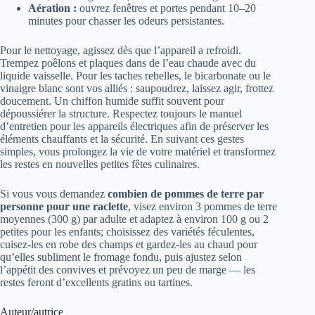
Aération :
ouvrez fenêtres et portes pendant 10–20
minutes pour chasser les odeurs persistantes.
Pour le nettoyage, agissez dès que l’appareil a refroidi.
Trempez poêlons et plaques dans de l’eau chaude avec du
liquide vaisselle. Pour les taches rebelles, le bicarbonate ou le
vinaigre blanc sont vos alliés : saupoudrez, laissez agir, frottez
doucement. Un chiffon humide suffit souvent pour
dépoussiérer la structure. Respectez toujours le manuel
d’entretien pour les appareils électriques afin de préserver les
éléments chauffants et la sécurité. En suivant ces gestes
simples, vous prolongez la vie de votre matériel et transformez
les restes en nouvelles petites fêtes culinaires.
Si vous vous demandez
combien de pommes de terre par
personne pour une raclette
, visez environ 3 pommes de terre
moyennes (300 g) par adulte et adaptez à environ 100 g ou 2
petites pour les enfants; choisissez des variétés féculentes,
cuisez-les en robe des champs et gardez-les au chaud pour
qu’elles subliment le fromage fondu, puis ajustez selon
l’appétit des convives et prévoyez un peu de marge — les
restes feront d’excellents gratins ou tartines.
Auteur/autrice