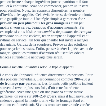
petit orchestre : chaque ingrédient joue sa partition et il faut
veiller à l’équilibre. Avant de commencer, prenez un instant
pour planifier. Notez les appareils disponibles, le nombre
d’invités et les appétits. Cela évite le stress de dernière minute
et le gaspillage inutile. Une règle simple à garder en tête :
prévoir un peu plus pour les gros mangeurs
et un peu
moins si vous servez beaucoup d’accompagnements. Par
exemple, si vous hésitez sur
combien de pommes de terre par
personne pour une raclette
, tenez compte de l’appareil et du
rythme du service : un four qui chauffe fort invite à manger
davantage. Gardez de la souplesse. Prévoyez des solutions
pour recycler les restes. Enfin, pensez à aérer la pièce avant de
ranger : quelques minutes d’aération réduisent les odeurs
tenaces et rendent le nettoyage plus serein.
Fours à raclette : quantités selon le type d’appareil
Le choix de l’appareil influence directement les portions. Pour
des poêlons individuels, il est courant de compter
200–250 g
de fromage par personne
. Les formats petits poêlons incitent
souvent à revenir plusieurs fois, d’où cette fourchette
généreuse. Avec une grille ou une plancha et une meule
partagée, on reste sur
200–250 g/pers
, mais il faut surveiller la
cadence : quand la meule tourne vite, le fromage fond en
continu et l’appétit suit. Si vous proposez une grande variété