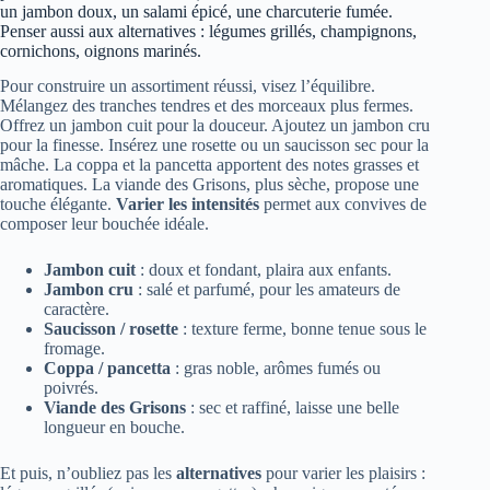
un jambon doux, un salami épicé, une charcuterie fumée.
Penser aussi aux alternatives : légumes grillés, champignons,
cornichons, oignons marinés.
Pour construire un assortiment réussi, visez l’équilibre.
Mélangez des tranches tendres et des morceaux plus fermes.
Offrez un jambon cuit pour la douceur. Ajoutez un jambon cru
pour la finesse. Insérez une rosette ou un saucisson sec pour la
mâche. La coppa et la pancetta apportent des notes grasses et
aromatiques. La viande des Grisons, plus sèche, propose une
touche élégante.
Varier les intensités
permet aux convives de
composer leur bouchée idéale.
Jambon cuit
: doux et fondant, plaira aux enfants.
Jambon cru
: salé et parfumé, pour les amateurs de
caractère.
Saucisson / rosette
: texture ferme, bonne tenue sous le
fromage.
Coppa / pancetta
: gras noble, arômes fumés ou
poivrés.
Viande des Grisons
: sec et raffiné, laisse une belle
longueur en bouche.
Et puis, n’oubliez pas les
alternatives
pour varier les plaisirs :