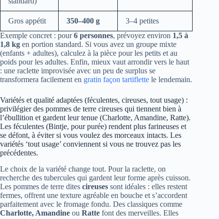
standard)
Gros appétit
350–400 g
3–4 petites
Exemple concret : pour
6 personnes
, prévoyez environ
1,5 à
1,8 kg
en portion standard. Si vous avez un groupe mixte
(enfants + adultes), calculez à la pièce pour les petits et au
poids pour les adultes. Enfin, mieux vaut arrondir vers le haut
: une raclette improvisée avec un peu de surplus se
transformera facilement en
gratin façon tartiflette
le lendemain.
Variétés et qualité adaptées (féculentes, cireuses, tout usage) :
privilégier des pommes de terre cireuses qui tiennent bien à
l’ébullition et gardent leur tenue (Charlotte, Amandine, Ratte).
Les féculentes (Bintje, pour purée) rendent plus farineuses et
se défont, à éviter si vous voulez des morceaux intacts. Les
variétés ‘tout usage’ conviennent si vous ne trouvez pas les
précédentes.
Le choix de la variété change tout. Pour la raclette, on
recherche des tubercules qui gardent leur forme après cuisson.
Les pommes de terre dites
cireuses
sont idéales : elles restent
fermes, offrent une texture agréable en bouche et s’accordent
parfaitement avec le fromage fondu. Des classiques comme
Charlotte, Amandine
ou
Ratte
font des merveilles. Elles