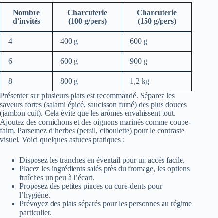
Nombre
Charcuterie
Charcuterie
d’invités
(100 g/pers)
(150 g/pers)
4
400 g
600 g
6
600 g
900 g
8
800 g
1,2 kg
Présenter sur plusieurs plats est recommandé. Séparez les
saveurs fortes (salami épicé, saucisson fumé) des plus douces
(jambon cuit). Cela évite que les arômes envahissent tout.
Ajoutez des cornichons et des oignons marinés comme coupe-
faim. Parsemez d’herbes (persil, ciboulette) pour le contraste
visuel. Voici quelques astuces pratiques :
Disposez les tranches en éventail pour un accès facile.
Placez les ingrédients salés près du fromage, les options
fraîches un peu à l’écart.
Proposez des petites pinces ou cure-dents pour
l’hygiène.
Prévoyez des plats séparés pour les personnes au régime
particulier.