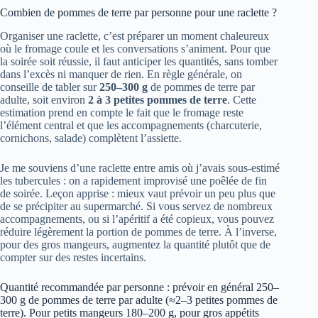
Combien de pommes de terre par personne pour une raclette ?
Organiser une raclette, c’est préparer un moment chaleureux
où le fromage coule et les conversations s’animent. Pour que
la soirée soit réussie, il faut anticiper les quantités, sans tomber
dans l’excès ni manquer de rien. En règle générale, on
conseille de tabler sur
250–300 g
de pommes de terre par
adulte, soit environ
2 à 3 petites pommes de terre
. Cette
estimation prend en compte le fait que le fromage reste
l’élément central et que les accompagnements (charcuterie,
cornichons, salade) complètent l’assiette.
Je me souviens d’une raclette entre amis où j’avais sous-estimé
les tubercules : on a rapidement improvisé une poêlée de fin
de soirée. Leçon apprise : mieux vaut prévoir un peu plus que
de se précipiter au supermarché. Si vous servez de nombreux
accompagnements, ou si l’apéritif a été copieux, vous pouvez
réduire légèrement la portion de pommes de terre. À l’inverse,
pour des gros mangeurs, augmentez la quantité plutôt que de
compter sur des restes incertains.
Quantité recommandée par personne : prévoir en général 250–
300 g de pommes de terre par adulte (≈2–3 petites pommes de
terre). Pour petits mangeurs 180–200 g, pour gros appétits