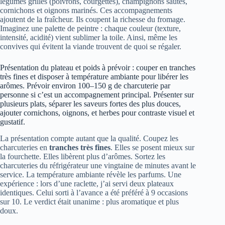
légumes grillés (poivrons, courgettes), champignons sautés,
cornichons et oignons marinés. Ces accompagnements
ajoutent de la fraîcheur. Ils coupent la richesse du fromage.
Imaginez une palette de peintre : chaque couleur (texture,
intensité, acidité) vient sublimer la toile. Ainsi, même les
convives qui évitent la viande trouvent de quoi se régaler.
Présentation du plateau et poids à prévoir : couper en tranches
très fines et disposer à température ambiante pour libérer les
arômes. Prévoir environ 100–150 g de charcuterie par
personne si c’est un accompagnement principal. Présenter sur
plusieurs plats, séparer les saveurs fortes des plus douces,
ajouter cornichons, oignons, et herbes pour contraste visuel et
gustatif.
La présentation compte autant que la qualité. Coupez les
charcuteries en
tranches très fines
. Elles se posent mieux sur
la fourchette. Elles libèrent plus d’arômes. Sortez les
charcuteries du réfrigérateur une vingtaine de minutes avant le
service. La température ambiante révèle les parfums. Une
expérience : lors d’une raclette, j’ai servi deux plateaux
identiques. Celui sorti à l’avance a été préféré à 9 occasions
sur 10. Le verdict était unanime : plus aromatique et plus
doux.