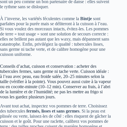
sont un peu comme un bon partenaire de danse : elles suivent
le rythme sans se disloquer.
À l’inverse, les variétés féculentes comme la
Bintje
sont
parfaites pour la purée mais se déliteront à la cuisson à l’eau.
Si vous voulez des morceaux intacts, évitez-les. Les pommes
de terre « tout usage » sont une solution de secours correcte :
elles ne brillent pas autant que les waxy, mais dépannent sans
catastrophe. Enfin, privilégiez la qualité : tubercules lisses,
sans germe ni tache verte, et de calibre homogène pour une
cuisson uniforme.
Conseils d’achat, cuisson et conservation : acheter des
tubercules fermes, sans germe ni tache verte. Cuisson idéale :
à l’eau avec peau, eau froide salée, 20–25 minutes selon la
taille (vérifier à la pointe). Vous pouvez aussi cuire à la vapeur
ou en cocotte-minute (10–12 min). Conserver au frais, à l’abri
de la lumière et de l’humidité; ne pas les mettre au frigo si
vous les gardez plusieurs jours.
Avant tout achat, inspectez vos pommes de terre. Choisissez
des tubercules
fermés, lisses et sans germes
. Si la peau est
plissée ou verte, laissez-les de côté : elles risquent de gâcher la
cuisson et le goût. Pour une raclette, calibrez vos pommes de
terre : des tailles proches cuisent de manière homogène et