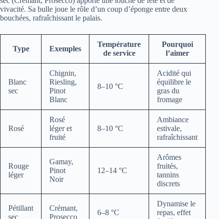
sec (Crémant, Prosecco) apporte une touche de fête et de
vivacité. Sa bulle joue le rôle d’un coup d’éponge entre deux
bouchées, rafraîchissant le palais.
Température
Pourquoi
Type
Exemples
de service
l’aimer
Chignin,
Acidité qui
Blanc
Riesling,
équilibre le
8–10 °C
sec
Pinot
gras du
Blanc
fromage
Rosé
Ambiance
Rosé
léger et
8–10 °C
estivale,
fruité
rafraîchissant
Arômes
Gamay,
Rouge
fruités,
Pinot
12–14 °C
léger
tannins
Noir
discrets
Dynamise le
Pétillant
Crémant,
6–8 °C
repas, effet
sec
Prosecco