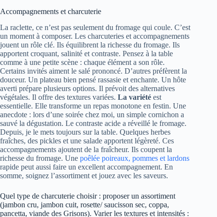
Accompagnements et charcuterie
La raclette, ce n’est pas seulement du fromage qui coule. C’est
un moment à composer. Les charcuteries et accompagnements
jouent un rôle clé. Ils équilibrent la richesse du fromage. Ils
apportent croquant, salinité et contraste. Pensez à la table
comme à une petite scène : chaque élément a son rôle.
Certains invités aiment le salé prononcé. D’autres préfèrent la
douceur. Un plateau bien pensé rassasie et enchante. Un hôte
averti prépare plusieurs options. Il prévoit des alternatives
végétales. Il offre des textures variées.
La variété
est
essentielle. Elle transforme un repas monotone en festin. Une
anecdote : lors d’une soirée chez moi, un simple cornichon a
sauvé la dégustation. Le contraste acide a réveillé le fromage.
Depuis, je le mets toujours sur la table. Quelques herbes
fraîches, des pickles et une salade apportent légèreté. Ces
accompagnements ajoutent de la fraîcheur. Ils coupent la
richesse du fromage. Une
poêlée poireaux, pommes et lardons
rapide peut aussi faire un excellent accompagnement. En
somme, soignez l’assortiment et jouez avec les saveurs.
Quel type de charcuterie choisir : proposer un assortiment
(jambon cru, jambon cuit, rosette/ saucisson sec, coppa,
pancetta, viande des Grisons). Varier les textures et intensités :