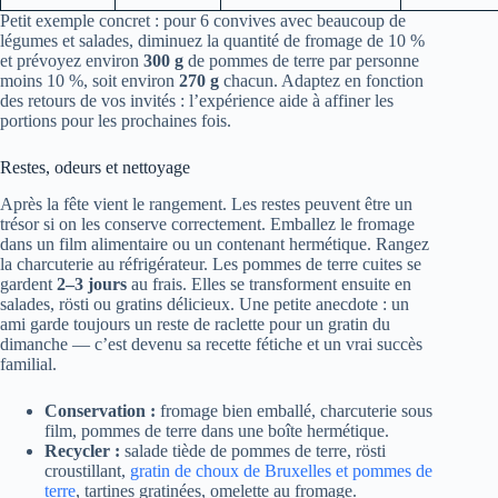
Petit exemple concret : pour 6 convives avec beaucoup de
légumes et salades, diminuez la quantité de fromage de 10 %
et prévoyez environ
300 g
de pommes de terre par personne
moins 10 %, soit environ
270 g
chacun. Adaptez en fonction
des retours de vos invités : l’expérience aide à affiner les
portions pour les prochaines fois.
Restes, odeurs et nettoyage
Après la fête vient le rangement. Les restes peuvent être un
trésor si on les conserve correctement. Emballez le fromage
dans un film alimentaire ou un contenant hermétique. Rangez
la charcuterie au réfrigérateur. Les pommes de terre cuites se
gardent
2–3 jours
au frais. Elles se transforment ensuite en
salades, rösti ou gratins délicieux. Une petite anecdote : un
ami garde toujours un reste de raclette pour un gratin du
dimanche — c’est devenu sa recette fétiche et un vrai succès
familial.
Conservation :
fromage bien emballé, charcuterie sous
film, pommes de terre dans une boîte hermétique.
Recycler :
salade tiède de pommes de terre, rösti
croustillant,
gratin de choux de Bruxelles et pommes de
terre
, tartines gratinées, omelette au fromage.