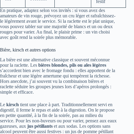
festif
En pratique, adaptez selon vos invités : si vous avez des
amateurs de vin rouge, prévoyez un cru léger et rafraîchissez-
le légèrement avant le service. Si la raclette est le plat unique,
vous pouvez tabler sur une majorité de blancs et un ou deux
rouges pour varier. Au final, le plaisir prime : un vin choisi
avec goût rend la soirée plus mémorable.
Bière, kirsch et autres options
La bière est une alternative classique et souvent méconnue
pour la raclette. Les
bières blondes, pils ou ales légères
s’accordent bien avec le fromage fondu : elles apportent de la
fraîcheur et une légère amertume qui tempèrent la richesse.
Hors anecdote, j’ai souvent vu la combinaison bières et
raclette séduire les groupes jeunes lors d’apéros prolongés :
simple et efficace.
Le
kirsch
tient une place à part. Traditionnellement servi en
digestif, il ferme le repas et aide à la digestion. On le propose
en petite quantité, à la fin de la soirée, pas au milieu du
service. Pour les non-buveurs ou pour varier, pensez aux eaux
gazeuses, aux
jus pétillants
et aux sodas. Les options sans
alcool peuvent être aussi festives : un jus de pomme pétillant