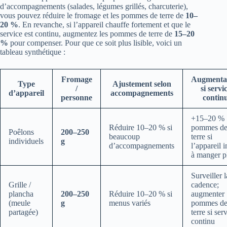
d’accompagnements (salades, légumes grillés, charcuterie),
vous pouvez réduire le fromage et les pommes de terre de
10–
20 %
. En revanche, si l’appareil chauffe fortement et que le
service est continu, augmentez les pommes de terre de
15–20
%
pour compenser. Pour que ce soit plus lisible, voici un
tableau synthétique :
Fromage
Augmenta
Type
Ajustement selon
/
si servi
d’appareil
accompagnements
personne
contin
+15–20 %
Réduire 10–20 % si
pommes d
Poêlons
200–250
beaucoup
terre si
individuels
g
d’accompagnements
l’appareil i
à manger p
Surveiller l
Grille /
cadence;
plancha
200–250
Réduire 10–20 % si
augmenter
(meule
g
menus variés
pommes d
partagée)
terre si ser
continu