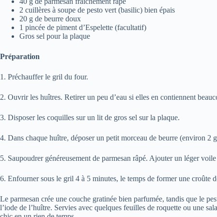
40 g de parmesan fraîchement râpé
2 cuillères à soupe de pesto vert (basilic) bien épais
20 g de beurre doux
1 pincée de piment d’Espelette (facultatif)
Gros sel pour la plaque
Préparation
1. Préchauffer le gril du four.
2. Ouvrir les huîtres. Retirer un peu d’eau si elles en contiennent beau
3. Disposer les coquilles sur un lit de gros sel sur la plaque.
4. Dans chaque huître, déposer un petit morceau de beurre (environ 2 g)
5. Saupoudrer généreusement de parmesan râpé. Ajouter un léger voile d
6. Enfourner sous le gril 4 à 5 minutes, le temps de former une croûte d
Le parmesan crée une couche gratinée bien parfumée, tandis que le pesto
l’iode de l’huître. Servies avec quelques feuilles de roquette ou une sal
chic en un rien de temps.