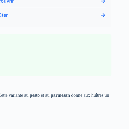
→
couvrir
→
ûter
 Cette variante au
pesto
et au
parmesan
donne aux huîtres un