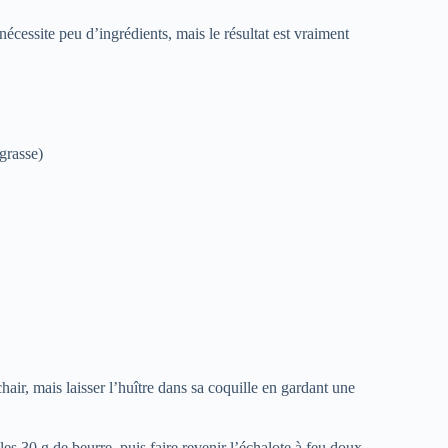
écessite peu d’ingrédients, mais le résultat est vraiment
grasse)
air, mais laisser l’huître dans sa coquille en gardant une
les 30 g de beurre, puis faire revenir l’échalote à feu doux