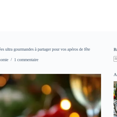
ées ultra gourmandes à partager pour vos apéros de fête
R
nomie
1 commentaire
A
ré
A