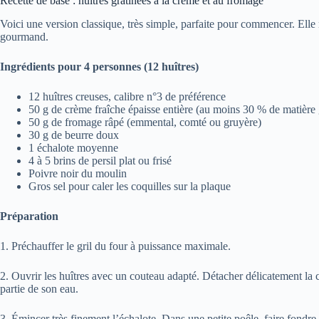
Recette de base : huîtres gratinées à la crème et au fromage
Voici une version classique, très simple, parfaite pour commencer. Elle n
gourmand.
Ingrédients pour 4 personnes (12 huîtres)
12 huîtres creuses, calibre n°3 de préférence
50 g de crème fraîche épaisse entière (au moins 30 % de matière 
50 g de fromage râpé (emmental, comté ou gruyère)
30 g de beurre doux
1 échalote moyenne
4 à 5 brins de persil plat ou frisé
Poivre noir du moulin
Gros sel pour caler les coquilles sur la plaque
Préparation
1. Préchauffer le gril du four à puissance maximale.
2. Ouvrir les huîtres avec un couteau adapté. Détacher délicatement la ch
partie de son eau.
3. Émincer très finement l’échalote. Dans une petite poêle, faire fondre 