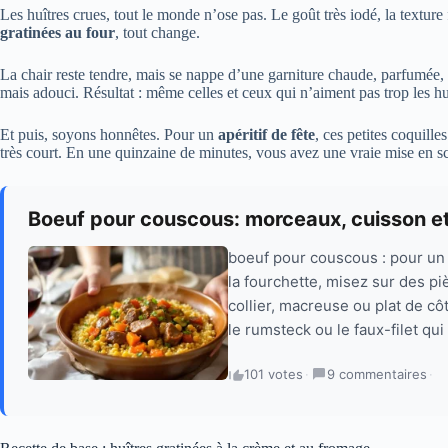
Les huîtres crues, tout le monde n’ose pas. Le goût très iodé, la textur
gratinées au four
, tout change.
La chair reste tendre, mais se nappe d’une garniture chaude, parfumée, l
mais adouci. Résultat : même celles et ceux qui n’aiment pas trop les h
Et puis, soyons honnêtes. Pour un
apéritif de fête
, ces petites coquill
très court. En une quinzaine de minutes, vous avez une vraie mise en scè
Boeuf pour couscous: morceaux, cuisson e
boeuf pour couscous : pour un 
la fourchette, misez sur des pi
collier, macreuse ou plat de 
le rumsteck ou le faux-filet qui
101 votes
·
9 commentaires
·