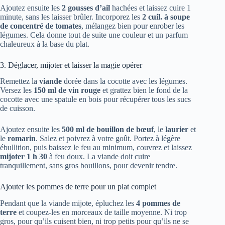
Ajoutez ensuite les
2 gousses d’ail
hachées et laissez cuire 1
minute, sans les laisser brûler. Incorporez les
2 cuil. à soupe
de concentré de tomates
, mélangez bien pour enrober les
légumes. Cela donne tout de suite une couleur et un parfum
chaleureux à la base du plat.
3. Déglacer, mijoter et laisser la magie opérer
Remettez la
viande
dorée dans la cocotte avec les légumes.
Versez les
150 ml de vin rouge
et grattez bien le fond de la
cocotte avec une spatule en bois pour récupérer tous les sucs
de cuisson.
Ajoutez ensuite les
500 ml de bouillon de bœuf
, le
laurier
et
le
romarin
. Salez et poivrez à votre goût. Portez à légère
ébullition, puis baissez le feu au minimum, couvrez et laissez
mijoter 1 h 30
à feu doux. La viande doit cuire
tranquillement, sans gros bouillons, pour devenir tendre.
Ajouter les pommes de terre pour un plat complet
Pendant que la viande mijote, épluchez les
4 pommes de
terre
et coupez-les en morceaux de taille moyenne. Ni trop
gros, pour qu’ils cuisent bien, ni trop petits pour qu’ils ne se