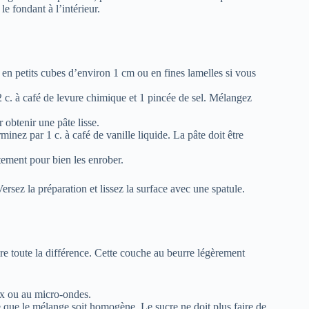
le fondant à l’intérieur.
 en petits cubes d’environ 1 cm ou en fines lamelles si vous
2 c. à café de levure chimique et 1 pincée de sel. Mélangez
 obtenir une pâte lisse.
inez par 1 c. à café de vanille liquide. La pâte doit être
ement pour bien les enrober.
rsez la préparation et lissez la surface avec une spatule.
ire toute la différence. Cette couche au beurre légèrement
ux ou au micro-ondes.
e que le mélange soit homogène. Le sucre ne doit plus faire de