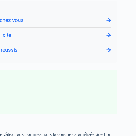
→
e chez vous
→
icité
→
 réussis
le gâteau aux pommes, puis la couche caramélisée que l’on