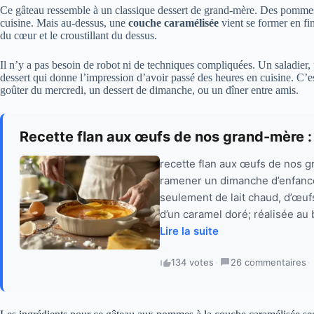
Ce gâteau ressemble à un classique dessert de grand-mère. Des pommes
cuisine. Mais au-dessus, une
couche caramélisée
vient se former en fin
du cœur et le croustillant du dessus.
Il n’y a pas besoin de robot ni de techniques compliquées. Un saladier,
dessert qui donne l’impression d’avoir passé des heures en cuisine. C’es
goûter du mercredi, un dessert de dimanche, ou un dîner entre amis.
Recette flan aux œufs de nos grand-mère :
recette flan aux œufs de nos g
ramener un dimanche d’enfance
seulement de lait chaud, d’œufs
d’un caramel doré; réalisée au
Lire la suite
134 votes
·
26 commentaires
·