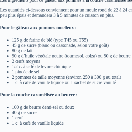
Les ingrédients pour ce gâteau aux pommes à la couche caramélisée se
Les quantités ci-dessous conviennent pour un moule rond de 22 à 24 cm 
peu plus épais et demandera 3 à 5 minutes de cuisson en plus.
Pour le gâteau aux pommes moelleux :
125 g de farine de blé (type T45 ou T55)
45 g de sucre (blanc ou cassonade, selon votre goût)
80 g de lait
50 g d’huile végétale neutre (tournesol, colza) ou 50 g de beurre
2 œufs moyens
1/2 c. à café de levure chimique
1 pincée de sel
2 pommes de taille moyenne (environ 250 à 300 g au total)
1 c. à café de vanille liquide ou 1 sachet de sucre vanillé
Pour la couche caramélisée au beurre :
100 g de beurre demi-sel ou doux
40 g de sucre
1 œuf
1 c. à café de vanille liquide