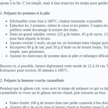
ajoute à la fin. C’est simple, mais il faut respecter les temps pour garder 
1. Préparer les pommes et la pâte
Préchauffez votre four à 180°C, chaleur tournante si possible.
Épluchez les 2 pommes, retirez le cœur et les pépins. Coupez-les
préférez sentir davantage la texture des fruits.
Dans un grand saladier, versez 125 g de farine, 45 g de sucre, 1/
pour bien répartir la levure.
Ajoutez ensuite 2 œufs, un par un, en fouettant entre chaque pour
Incorporez 80 g de lait, puis 50 g d’huile ou de beurre fondu. Term
souple, sans grumeaux.
Ajoutez les morceaux de pomme dans la pâte et mélangez délicat
Beurrez et, si possible, farinez légèrement votre moule de 22 à 24 cm. Ve
Enfournez pour environ 30 minutes à 180°C.
2. Préparer la fameuse couche caramélisée
Pendant que le gâteau cuit, vous avez le temps de préparer ce qui va fa
caramélisée se verse sur le gâteau encore chaud, puis retourne au four.
Faites fondre 100 g de beurre dans une petite casserole à feu do
Ajoutez 40 g de sucre dans le beurre chaud et fouettez jusqu’à c