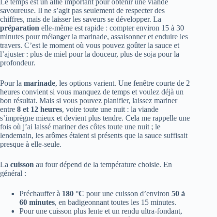
Le temps est un allié important pour obtenir une viande
savoureuse. Il ne s’agit pas seulement de respecter des
chiffres, mais de laisser les saveurs se développer. La
préparation
elle‑même est rapide : compter environ 15 à 30
minutes pour mélanger la marinade, assaisonner et enduire les
travers. C’est le moment où vous pouvez goûter la sauce et
l’ajuster : plus de miel pour la douceur, plus de soja pour la
profondeur.
Pour la
marinade
, les options varient. Une fenêtre courte de 2
heures convient si vous manquez de temps et voulez déjà un
bon résultat. Mais si vous pouvez planifier, laissez mariner
entre
8 et 12 heures
, voire toute une nuit : la viande
s’imprègne mieux et devient plus tendre. Cela me rappelle une
fois où j’ai laissé mariner des côtes toute une nuit ; le
lendemain, les arômes étaient si présents que la sauce suffisait
presque à elle‑seule.
La
cuisson
au four dépend de la température choisie. En
général :
Préchauffer à
180 °C
pour une cuisson d’environ
50 à
60 minutes
, en badigeonnant toutes les 15 minutes.
Pour une cuisson plus lente et un rendu ultra‑fondant,