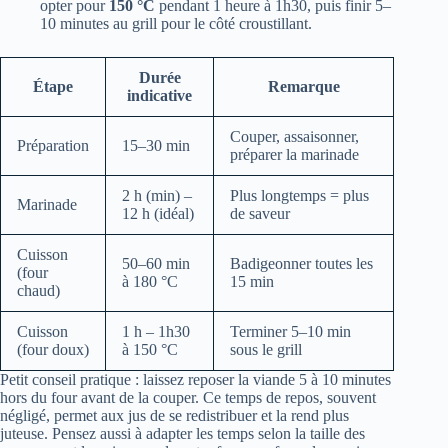
opter pour
150 °C
pendant 1 heure à 1h30, puis finir 5–
10 minutes au grill pour le côté croustillant.
Durée
Étape
Remarque
indicative
Couper, assaisonner,
Préparation
15–30 min
préparer la marinade
2 h (min) –
Plus longtemps = plus
Marinade
12 h (idéal)
de saveur
Cuisson
50–60 min
Badigeonner toutes les
(four
à 180 °C
15 min
chaud)
Cuisson
1 h – 1h30
Terminer 5–10 min
(four doux)
à 150 °C
sous le grill
Petit conseil pratique : laissez reposer la viande 5 à 10 minutes
hors du four avant de la couper. Ce temps de repos, souvent
négligé, permet aux jus de se redistribuer et la rend plus
juteuse. Pensez aussi à adapter les temps selon la taille des