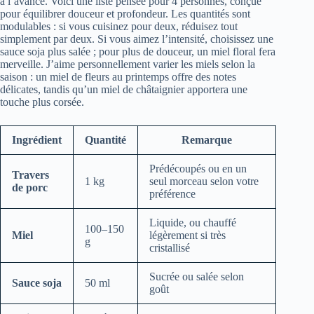
à l’avance. Voici une liste pensée pour 4 personnes, conçue
pour équilibrer douceur et profondeur. Les quantités sont
modulables : si vous cuisinez pour deux, réduisez tout
simplement par deux. Si vous aimez l’intensité, choisissez une
sauce soja plus salée ; pour plus de douceur, un miel floral fera
merveille. J’aime personnellement varier les miels selon la
saison : un miel de fleurs au printemps offre des notes
délicates, tandis qu’un miel de châtaignier apportera une
touche plus corsée.
Ingrédient
Quantité
Remarque
Prédécoupés ou en un
Travers
1 kg
seul morceau selon votre
de porc
préférence
Liquide, ou chauffé
100–150
Miel
légèrement si très
g
cristallisé
Sucrée ou salée selon
Sauce soja
50 ml
goût