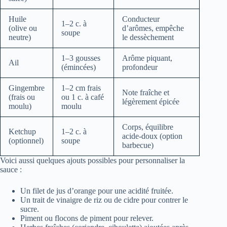
Huile
Conducteur
1–2 c. à
(olive ou
d’arômes, empêche
soupe
neutre)
le dessèchement
1–3 gousses
Arôme piquant,
Ail
(émincées)
profondeur
Gingembre
1–2 cm frais
Note fraîche et
(frais ou
ou 1 c. à café
légèrement épicée
moulu)
moulu
Corps, équilibre
Ketchup
1–2 c. à
acide-doux (option
(optionnel)
soupe
barbecue)
Voici aussi quelques ajouts possibles pour personnaliser la
sauce :
Un filet de jus d’orange pour une acidité fruitée.
Un trait de vinaigre de riz ou de cidre pour contrer le
sucre.
Piment ou flocons de piment pour relever.