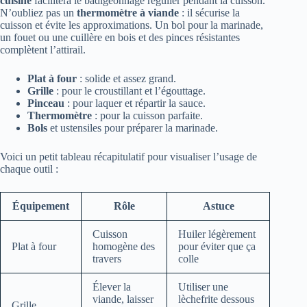
cuisine
facilitera le badigeonnage régulier pendant la cuisson.
N’oubliez pas un
thermomètre à viande
: il sécurise la
cuisson et évite les approximations. Un bol pour la marinade,
un fouet ou une cuillère en bois et des pinces résistantes
complètent l’attirail.
Plat à four
: solide et assez grand.
Grille
: pour le croustillant et l’égouttage.
Pinceau
: pour laquer et répartir la sauce.
Thermomètre
: pour la cuisson parfaite.
Bols
et ustensiles pour préparer la marinade.
Voici un petit tableau récapitulatif pour visualiser l’usage de
chaque outil :
Équipement
Rôle
Astuce
Cuisson
Huiler légèrement
Plat à four
homogène des
pour éviter que ça
travers
colle
Élever la
Utiliser une
viande, laisser
lèchefrite dessous
Grille