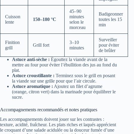
45–90
Badigeonner
Cuisson
minutes
150–180 °C
toutes les 15
lente
selon le
min
morceau
Surveiller
Finition
3–10
Grill fort
pour éviter
grill
minutes
de brûler
Astuce anti-sèche :
Égouttez la viande avant de la
mettre au four pour éviter l’ébullition des jus au fond du
plat.
Astuce croustillante :
Terminez sous le grill en posant
la viande sur une grille pour que l’air circule.
Astuce aromatique :
Ajoutez un filet d’agrume
(orange, citron vert) dans la marinade pour équilibrer le
sucre.
Accompagnements recommandés et notes pratiques
Les accompagnements doivent jouer sur les contrastes :
texture, acidité, fraîcheur. Les plats riches et laqués apprécient
le croquant d’une salade acidulée ou la douceur fumée d’une