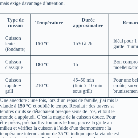
mais exige davantage d’attention.
Type de
Durée
Température
Remar
cuisson
approximative
Cuisson
Idéal pour 1
lente
150 °C
1h30 à 2h
garde l’humi
(fondante)
Cuisson
Bon compro
180 °C
1h
classique
moelleux/cro
Cuisson
45–50 min
Pour une bel
rapide +
210 °C
(finir 5–10 min
croûte, survei
grill
sous grill)
brunissemen
Une anecdote : une fois, lors d’un repas de famille, j’ai mis la
viande à
150 °C
et oublié le temps. Résultat : des travers si
tendres qu’ils se détachaient presque seuls de l’os, et tout le
monde a applaudi. C’est la magie de la cuisson douce. Pour
être précis, préchauffez toujours le four, placez la grille au
milieu et vérifiez la cuisson à l’aide d’un thermomètre : la
température interne autour de
75 °C
indique que la viande est