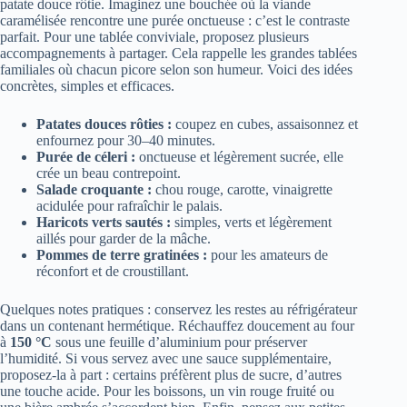
patate douce rôtie. Imaginez une bouchée où la viande
caramélisée rencontre une purée onctueuse : c’est le contraste
parfait. Pour une tablée conviviale, proposez plusieurs
accompagnements à partager. Cela rappelle les grandes tablées
familiales où chacun picore selon son humeur. Voici des idées
concrètes, simples et efficaces.
Patates douces rôties :
coupez en cubes, assaisonnez et
enfournez pour 30–40 minutes.
Purée de céleri :
onctueuse et légèrement sucrée, elle
crée un beau contrepoint.
Salade croquante :
chou rouge, carotte, vinaigrette
acidulée pour rafraîchir le palais.
Haricots verts sautés :
simples, verts et légèrement
aillés pour garder de la mâche.
Pommes de terre gratinées :
pour les amateurs de
réconfort et de croustillant.
Quelques notes pratiques : conservez les restes au réfrigérateur
dans un contenant hermétique. Réchauffez doucement au four
à
150 °C
sous une feuille d’aluminium pour préserver
l’humidité. Si vous servez avec une sauce supplémentaire,
proposez-la à part : certains préfèrent plus de sucre, d’autres
une touche acide. Pour les boissons, un vin rouge fruité ou