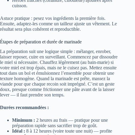
Herbes fraîches (coriandre, ciboulette) ajoutées après
cuisson.
Astuce pratique : pesez vos ingrédients la première fois.
Ensuite, adaptez-les comme un tailleur ajuste un vêtement. Le
résultat sera plus cohérent et reproductible.
Étapes de préparation et durée de marinade
La préparation suit une logique simple : mélanger, enrober,
laisser reposer, cuire en surveillant. Commencez par dissoudre
le miel si nécessaire. Chauffez légèrement (au bain-marie) si
votre miel est trop épais, mais ne le cuisez pas. Mettez ensuite
tout dans un bol et émulsionnez l’ensemble pour obtenir une
texture homogène. Quand la marinade est prête, massez la
viande pour que chaque recoin soit imprégné. C’est un geste
doux, presque comme frictionner une pâte avant de la laisser
lever — il faut prendre son temps.
Durées recommandées :
Minimum :
2 heures au frais — pratique pour une
préparation rapide sans sacrifier trop de goût.
Idéal :
8 à 12 heures (voire toute une nuit) — profite