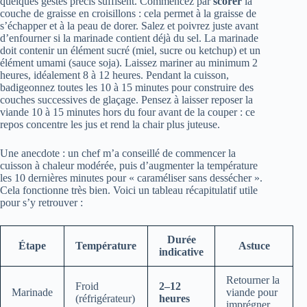
quelques gestes précis suffisent. Commencez par
scorer
la
couche de graisse en croisillons : cela permet à la graisse de
s’échapper et à la peau de dorer. Salez et poivrez juste avant
d’enfourner si la marinade contient déjà du sel. La marinade
doit contenir un élément sucré (miel, sucre ou ketchup) et un
élément umami (sauce soja). Laissez mariner au minimum 2
heures, idéalement 8 à 12 heures. Pendant la cuisson,
badigeonnez toutes les 10 à 15 minutes pour construire des
couches successives de glaçage. Pensez à laisser reposer la
viande 10 à 15 minutes hors du four avant de la couper : ce
repos concentre les jus et rend la chair plus juteuse.
Une anecdote : un chef m’a conseillé de commencer la
cuisson à chaleur modérée, puis d’augmenter la température
les 10 dernières minutes pour « caraméliser sans dessécher ».
Cela fonctionne très bien. Voici un tableau récapitulatif utile
pour s’y retrouver :
Durée
Étape
Température
Astuce
indicative
Retourner la
Froid
2–12
Marinade
viande pour
(réfrigérateur)
heures
imprégner