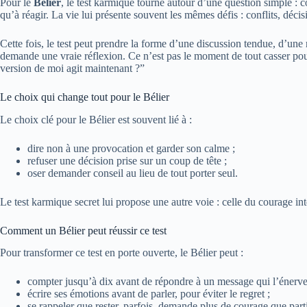
Pour le
Bélier
, le test karmique tourne autour d’une question simple : c
qu’à réagir. La vie lui présente souvent les mêmes défis : conflits, déci
Cette fois, le test peut prendre la forme d’une discussion tendue, d’une
demande une vraie réflexion. Ce n’est pas le moment de tout casser pou
version de moi agit maintenant ?”
Le choix qui change tout pour le Bélier
Le choix clé pour le Bélier est souvent lié à :
dire non à une provocation et garder son calme ;
refuser une décision prise sur un coup de tête ;
oser demander conseil au lieu de tout porter seul.
Le test karmique secret lui propose une autre voie : celle du courage int
Comment un Bélier peut réussir ce test
Pour transformer ce test en porte ouverte, le Bélier peut :
compter jusqu’à dix avant de répondre à un message qui l’énerve
écrire ses émotions avant de parler, pour éviter le regret ;
se rappeler que rester, parfois, demande plus de courage que parti