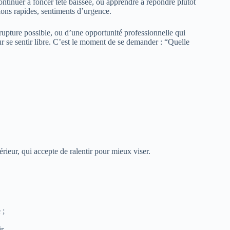
ontinuer à foncer tête baissée, ou apprendre à répondre plutôt
sions rapides, sentiments d’urgence.
 rupture possible, ou d’une opportunité professionnelle qui
r se sentir libre. C’est le moment de se demander : “Quelle
érieur, qui accepte de ralentir pour mieux viser.
 ;
r.