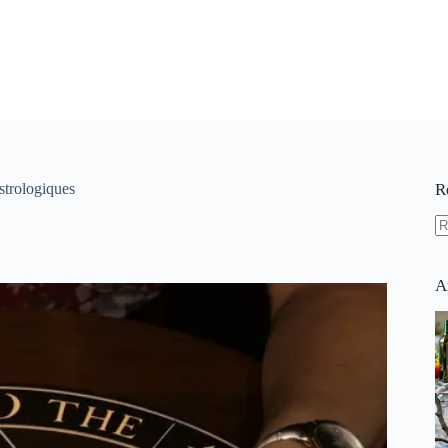
strologiques
R
A
ré
A