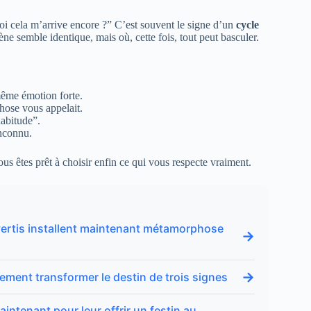
i cela m’arrive encore ?” C’est souvent le signe d’un
cycle
cène semble identique, mais où, cette fois, tout peut basculer.
même émotion forte.
hose vous appelait.
habitude”.
inconnu.
vous êtes prêt à choisir enfin ce qui vous respecte vraiment.
s avertis installent maintenant métamorphose
→
→
lement transformer le destin de trois signes
intenant pour leur offrir un festin au