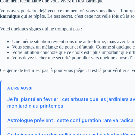
Comment reconnaître que vous vivez un test karmique
Vous avez peut-être déjà vécu ce moment où vous vous dites : “Pourquo
karmique
qui se répète. Le test secret, c’est cette nouvelle fois où la s
Voici quelques signes qui ne trompent pas :
Une même situation revient sous une autre forme, mais avec la 
Vous sentez un mélange de peur et d’attrait. Comme si quelque c
Votre intuition chuchote que ce choix est “plus important que d’
Vous devez lâcher une sécurité pour aller vers quelque chose d’
Ce genre de test n’est pas là pour vous piéger. Il est là pour vérifier si 
A LIRE AUSSI
Je l’ai planté en février : cet arbuste que les jardinier
mon jardin au printemps
Astrologue prévient : cette configuration rare va radica
Ce buisson adore des pollinisateurs est à planter dès ma