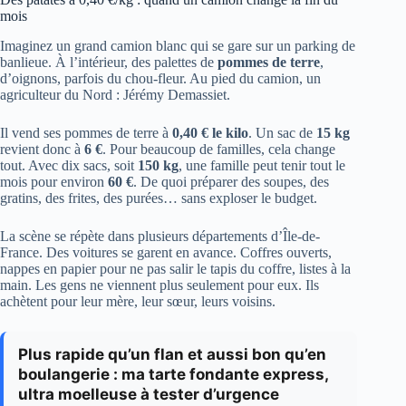
mois
Imaginez un grand camion blanc qui se gare sur un parking de
banlieue. À l’intérieur, des palettes de
pommes de terre
,
d’oignons, parfois du chou-fleur. Au pied du camion, un
agriculteur du Nord : Jérémy Demassiet.
Il vend ses pommes de terre à
0,40 € le kilo
. Un sac de
15 kg
revient donc à
6 €
. Pour beaucoup de familles, cela change
tout. Avec dix sacs, soit
150 kg
, une famille peut tenir tout le
mois pour environ
60 €
. De quoi préparer des soupes, des
gratins, des frites, des purées… sans exploser le budget.
La scène se répète dans plusieurs départements d’Île-de-
France. Des voitures se garent en avance. Coffres ouverts,
nappes en papier pour ne pas salir le tapis du coffre, listes à la
main. Les gens ne viennent plus seulement pour eux. Ils
achètent pour leur mère, leur sœur, leurs voisins.
Plus rapide qu’un flan et aussi bon qu’en
boulangerie : ma tarte fondante express,
ultra moelleuse à tester d’urgence