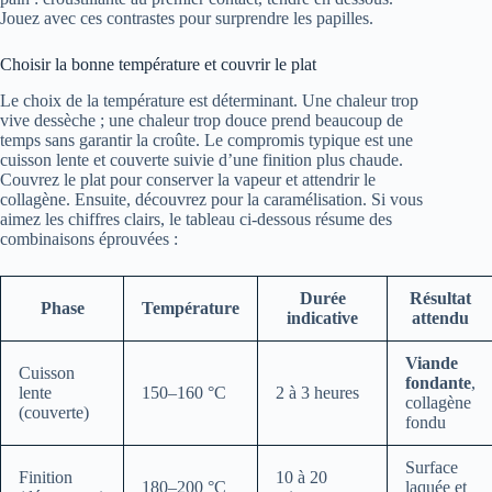
Jouez avec ces contrastes pour surprendre les papilles.
Choisir la bonne température et couvrir le plat
Le choix de la température est déterminant. Une chaleur trop
vive dessèche ; une chaleur trop douce prend beaucoup de
temps sans garantir la croûte. Le compromis typique est une
cuisson lente et couverte suivie d’une finition plus chaude.
Couvrez le plat pour conserver la vapeur et attendrir le
collagène. Ensuite, découvrez pour la caramélisation. Si vous
aimez les chiffres clairs, le tableau ci-dessous résume des
combinaisons éprouvées :
Durée
Résultat
Phase
Température
indicative
attendu
Viande
Cuisson
fondante
,
lente
150–160 °C
2 à 3 heures
collagène
(couverte)
fondu
Surface
Finition
10 à 20
180–200 °C
laquée et