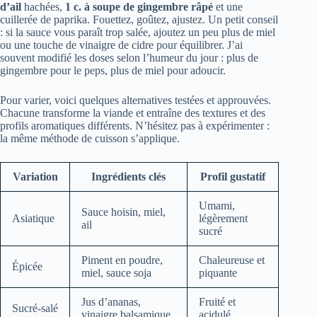
d’ail
hachées,
1 c. à soupe de gingembre râpé
et une
cuillerée de paprika. Fouettez, goûtez, ajustez. Un petit conseil
: si la sauce vous paraît trop salée, ajoutez un peu plus de miel
ou une touche de vinaigre de cidre pour équilibrer. J’ai
souvent modifié les doses selon l’humeur du jour : plus de
gingembre pour le peps, plus de miel pour adoucir.
Pour varier, voici quelques alternatives testées et approuvées.
Chacune transforme la viande et entraîne des textures et des
profils aromatiques différents. N’hésitez pas à expérimenter :
la même méthode de cuisson s’applique.
Variation
Ingrédients clés
Profil gustatif
Umami,
Sauce hoisin, miel,
Asiatique
légèrement
ail
sucré
Piment en poudre,
Chaleureuse et
Épicée
miel, sauce soja
piquante
Jus d’ananas,
Fruité et
Sucré‑salé
vinaigre balsamique
acidulé