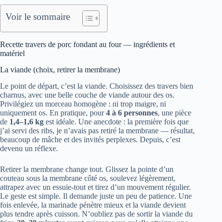
Voir le sommaire
Recette travers de porc fondant au four — ingrédients et
matériel
La viande (choix, retirer la membrane)
Le point de départ, c’est la viande. Choisissez des travers bien
charnus, avec une belle couche de viande autour des os.
Privilégiez un morceau homogène : ni trop maigre, ni
uniquement os. En pratique, pour
4 à 6 personnes
, une pièce
de
1,4–1,6 kg
est idéale. Une anecdote : la première fois que
j’ai servi des ribs, je n’avais pas retiré la membrane — résultat,
beaucoup de mâche et des invités perplexes. Depuis, c’est
devenu un réflexe.
Retirer la membrane change tout. Glissez la pointe d’un
couteau sous la membrane côté os, soulevez légèrement,
attrapez avec un essuie-tout et tirez d’un mouvement régulier.
Le geste est simple. Il demande juste un peu de patience. Une
fois enlevée, la marinade pénètre mieux et la viande devient
plus tendre après cuisson. N’oubliez pas de sortir la viande du