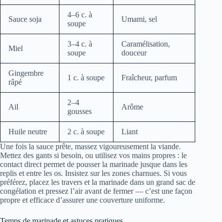
4–6 c. à
Sauce soja
Umami, sel
soupe
3–4 c. à
Caramélisation,
Miel
soupe
douceur
Gingembre
1 c. à soupe
Fraîcheur, parfum
râpé
2–4
Ail
Arôme
gousses
Huile neutre
2 c. à soupe
Liant
Une fois la sauce prête, massez vigoureusement la viande.
Mettez des gants si besoin, ou utilisez vos mains propres : le
contact direct permet de pousser la marinade jusque dans les
replis et entre les os. Insistez sur les zones charnues. Si vous
préférez, placez les travers et la marinade dans un grand sac de
congélation et pressez l’air avant de fermer — c’est une façon
propre et efficace d’assurer une couverture uniforme.
Temps de marinade et astuces pratiques