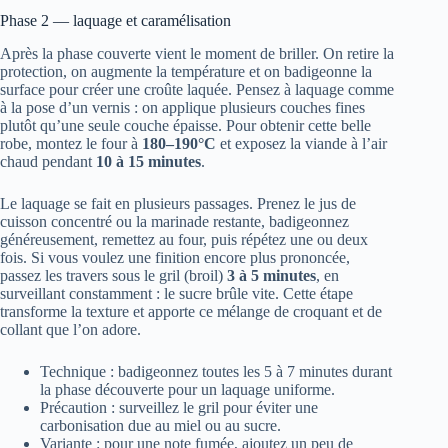
Phase 2 — laquage et caramélisation
Après la phase couverte vient le moment de briller. On retire la
protection, on augmente la température et on badigeonne la
surface pour créer une croûte laquée. Pensez à laquage comme
à la pose d’un vernis : on applique plusieurs couches fines
plutôt qu’une seule couche épaisse. Pour obtenir cette belle
robe, montez le four à
180–190°C
et exposez la viande à l’air
chaud pendant
10 à 15 minutes
.
Le laquage se fait en plusieurs passages. Prenez le jus de
cuisson concentré ou la marinade restante, badigeonnez
généreusement, remettez au four, puis répétez une ou deux
fois. Si vous voulez une finition encore plus prononcée,
passez les travers sous le gril (broil)
3 à 5 minutes
, en
surveillant constamment : le sucre brûle vite. Cette étape
transforme la texture et apporte ce mélange de croquant et de
collant que l’on adore.
Technique : badigeonnez toutes les 5 à 7 minutes durant
la phase découverte pour un laquage uniforme.
Précaution : surveillez le gril pour éviter une
carbonisation due au miel ou au sucre.
Variante : pour une note fumée, ajoutez un peu de