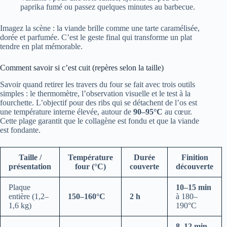
paprika fumé ou passez quelques minutes au barbecue.
Imagez la scène : la viande brille comme une tarte caramélisée,
dorée et parfumée. C’est le geste final qui transforme un plat
tendre en plat mémorable.
Comment savoir si c’est cuit (repères selon la taille)
Savoir quand retirer les travers du four se fait avec trois outils
simples : le thermomètre, l’observation visuelle et le test à la
fourchette. L’objectif pour des ribs qui se détachent de l’os est
une température interne élevée, autour de
90–95°C
au cœur.
Cette plage garantit que le collagène est fondu et que la viande
est fondante.
Taille /
Température
Durée
Finition
présentation
four (°C)
couverte
découverte
Plaque
10–15 min
entière (1,2–
150–160°C
2 h
à 180–
1,6 kg)
190°C
8–12 min