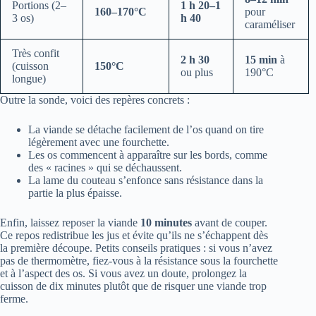
Portions (2–
1 h 20–1
160–170°C
pour
3 os)
h 40
caraméliser
Très confit
2 h 30
15 min
à
(cuisson
150°C
ou plus
190°C
longue)
Outre la sonde, voici des repères concrets :
La viande se détache facilement de l’os quand on tire
légèrement avec une fourchette.
Les os commencent à apparaître sur les bords, comme
des « racines » qui se déchaussent.
La lame du couteau s’enfonce sans résistance dans la
partie la plus épaisse.
Enfin, laissez reposer la viande
10 minutes
avant de couper.
Ce repos redistribue les jus et évite qu’ils ne s’échappent dès
la première découpe. Petits conseils pratiques : si vous n’avez
pas de thermomètre, fiez-vous à la résistance sous la fourchette
et à l’aspect des os. Si vous avez un doute, prolongez la
cuisson de dix minutes plutôt que de risquer une viande trop
ferme.