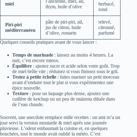
l’ancienne, miel, ail,
miel
herbacé,
thym, huile d’olive
rond
pâte de piri-piri, ail,
relevé,
Piri-piri
jus de citron, huile
citronné,
méditerranéen
d’olive, romarin
parfumé
Quelques conseils pratiques avant de vous lancer :
Temps de marinade
: laissez au moins 4 heures. La
nuit, c’est encore mieux.
Équilibre
: ajustez sucre et acide selon votre goût. Trop
de miel brûle vite ; réduisez si vous finissez sous le gril.
Testez à petite échelle
: faites mariner un petit morceau
avant d’enduire tout le plat si vous expérimentez une
épice nouvelle.
Texture
: pour un laquage plus dense, ajoutez une
cuillère de ketchup ou un peu de maïzena diluée dans
de l’eau chaude.
Souvent, une anecdote remplace mille recettes : un ami m’a un
jour servi la version moutarde & miel après une journée
pluvieuse. L’odeur embaumait la cuisine et, en quelques
bouchées, tout le monde avait oublié la météo. C’est