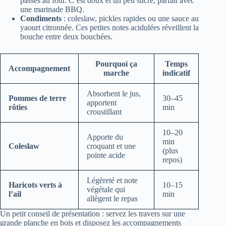
passés au four. C’est doux et un peu sucré, parfait avec
une marinade BBQ.
Condiments
: coleslaw, pickles rapides ou une sauce au
yaourt citronnée. Ces petites notes acidulées réveillent la
bouche entre deux bouchées.
Pourquoi ça
Temps
Accompagnement
marche
indicatif
Absorbent le jus,
Pommes de terre
30–45
apportent
rôties
min
croustillant
10–20
Apporte du
min
Coleslaw
croquant et une
(plus
pointe acide
repos)
Légèreté et note
Haricots verts à
10–15
végétale qui
l’ail
min
allègent le repas
Un petit conseil de présentation : servez les travers sur une
grande planche en bois et disposez les accompagnements