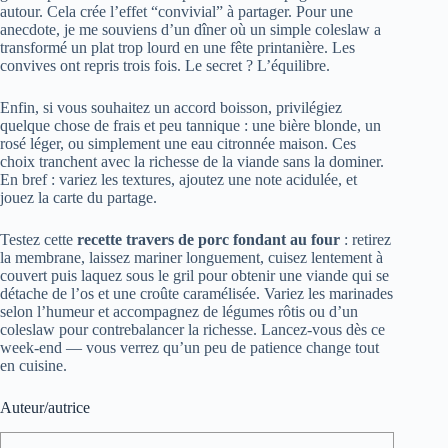
autour. Cela crée l’effet “convivial” à partager. Pour une
anecdote, je me souviens d’un dîner où un simple coleslaw a
transformé un plat trop lourd en une fête printanière. Les
convives ont repris trois fois. Le secret ? L’équilibre.
Enfin, si vous souhaitez un accord boisson, privilégiez
quelque chose de frais et peu tannique : une bière blonde, un
rosé léger, ou simplement une eau citronnée maison. Ces
choix tranchent avec la richesse de la viande sans la dominer.
En bref : variez les textures, ajoutez une note acidulée, et
jouez la carte du partage.
Testez cette
recette travers de porc fondant au four
: retirez
la membrane, laissez mariner longuement, cuisez lentement à
couvert puis laquez sous le gril pour obtenir une viande qui se
détache de l’os et une croûte caramélisée. Variez les marinades
selon l’humeur et accompagnez de légumes rôtis ou d’un
coleslaw pour contrebalancer la richesse. Lancez‑vous dès ce
week‑end — vous verrez qu’un peu de patience change tout
en cuisine.
Auteur/autrice