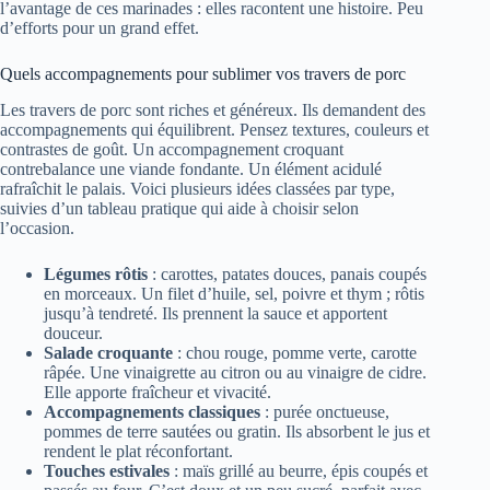
l’avantage de ces marinades : elles racontent une histoire. Peu
d’efforts pour un grand effet.
Quels accompagnements pour sublimer vos travers de porc
Les travers de porc sont riches et généreux. Ils demandent des
accompagnements qui équilibrent. Pensez textures, couleurs et
contrastes de goût. Un accompagnement croquant
contrebalance une viande fondante. Un élément acidulé
rafraîchit le palais. Voici plusieurs idées classées par type,
suivies d’un tableau pratique qui aide à choisir selon
l’occasion.
Légumes rôtis
: carottes, patates douces, panais coupés
en morceaux. Un filet d’huile, sel, poivre et thym ; rôtis
jusqu’à tendreté. Ils prennent la sauce et apportent
douceur.
Salade croquante
: chou rouge, pomme verte, carotte
râpée. Une vinaigrette au citron ou au vinaigre de cidre.
Elle apporte fraîcheur et vivacité.
Accompagnements classiques
: purée onctueuse,
pommes de terre sautées ou gratin. Ils absorbent le jus et
rendent le plat réconfortant.
Touches estivales
: maïs grillé au beurre, épis coupés et