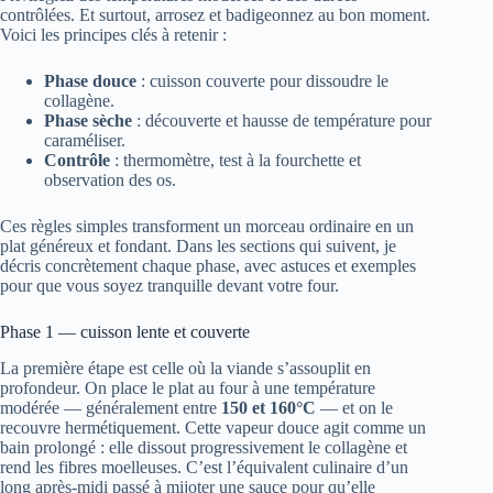
contrôlées. Et surtout, arrosez et badigeonnez au bon moment.
Voici les principes clés à retenir :
Phase douce
: cuisson couverte pour dissoudre le
collagène.
Phase sèche
: découverte et hausse de température pour
caraméliser.
Contrôle
: thermomètre, test à la fourchette et
observation des os.
Ces règles simples transforment un morceau ordinaire en un
plat généreux et fondant. Dans les sections qui suivent, je
décris concrètement chaque phase, avec astuces et exemples
pour que vous soyez tranquille devant votre four.
Phase 1 — cuisson lente et couverte
La première étape est celle où la viande s’assouplit en
profondeur. On place le plat au four à une température
modérée — généralement entre
150 et 160°C
— et on le
recouvre hermétiquement. Cette vapeur douce agit comme un
bain prolongé : elle dissout progressivement le collagène et
rend les fibres moelleuses. C’est l’équivalent culinaire d’un
long après-midi passé à mijoter une sauce pour qu’elle