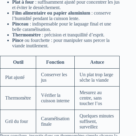
Plat à four
: suffisamment ajusté pour concentrer les jus
et éviter le dessèchement.
Film alimentaire ou papier aluminium
: conserve
l’humidité pendant la cuisson lente.
Pinceau
: indispensable pour le laquage final et une
belle caramélisation.
Thermomètre
: précision et tranquillité d’esprit.
Pince
ou fourchette : pour manipuler sans percer la
viande inutilement.
Outil
Fonction
Astuce
Conserver les
Un plat trop large
Plat ajusté
jus
sèche la viande
Mesurez au
Vérifier la
Thermomètre
centre, sans
cuisson interne
toucher l’os
Quelques minutes
Caramélisation
Gril du four
suffisent,
finale
surveillez
Pour conclure, investir dans un thermomètre simple change la