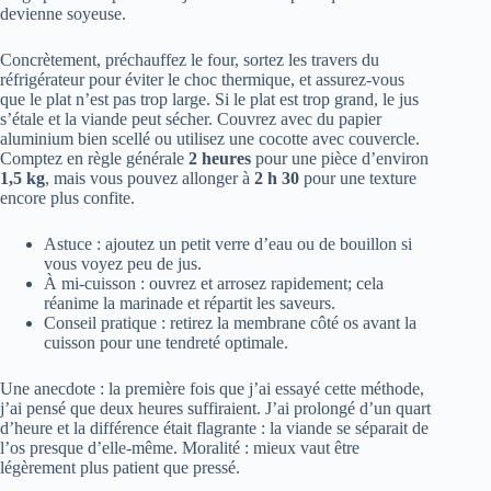
devienne soyeuse.
Concrètement, préchauffez le four, sortez les travers du
réfrigérateur pour éviter le choc thermique, et assurez-vous
que le plat n’est pas trop large. Si le plat est trop grand, le jus
s’étale et la viande peut sécher. Couvrez avec du papier
aluminium bien scellé ou utilisez une cocotte avec couvercle.
Comptez en règle générale
2 heures
pour une pièce d’environ
1,5 kg
, mais vous pouvez allonger à
2 h 30
pour une texture
encore plus confite.
Astuce : ajoutez un petit verre d’eau ou de bouillon si
vous voyez peu de jus.
À mi-cuisson : ouvrez et arrosez rapidement; cela
réanime la marinade et répartit les saveurs.
Conseil pratique : retirez la membrane côté os avant la
cuisson pour une tendreté optimale.
Une anecdote : la première fois que j’ai essayé cette méthode,
j’ai pensé que deux heures suffiraient. J’ai prolongé d’un quart
d’heure et la différence était flagrante : la viande se séparait de
l’os presque d’elle-même. Moralité : mieux vaut être
légèrement plus patient que pressé.