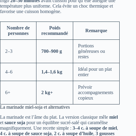
frigo
20–30 minutes
avant cuisson pour qu’elle atteigne une
température plus uniforme. Cela évite un choc thermique et
favorise une cuisson homogène.
Nombre de
Poids
Remarque
personnes
recommandé
Portions
2–3
700–900 g
généreuses ou
restes
Idéal pour un plat
4–6
1,4–1,6 kg
entier
Prévoir
6+
2 kg+
accompagnements
copieux
La marinade miel‑soja et alternatives
La marinade est l’âme du plat. La version classique mêle
miel
et
sauce soja
pour un équilibre sucré-salé qui caramélise
magnifiquement. Une recette simple :
3–4 c. à soupe de miel
,
4 c. à soupe de sauce soja
,
2 c. à soupe d’huile
,
3 gousses