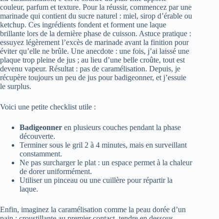
couleur, parfum et texture. Pour la réussir, commencez par une
marinade qui contient du sucre naturel : miel, sirop d’érable ou
ketchup. Ces ingrédients fondent et forment une laque
brillante lors de la dernière phase de cuisson. Astuce pratique :
essuyez légèrement l’excès de marinade avant la finition pour
éviter qu’elle ne brûle. Une anecdote : une fois, j’ai laissé une
plaque trop pleine de jus ; au lieu d’une belle croûte, tout est
devenu vapeur. Résultat : pas de caramélisation. Depuis, je
récupère toujours un peu de jus pour badigeonner, et j’essuie
le surplus.
Voici une petite checklist utile :
Badigeonner
en plusieurs couches pendant la phase
découverte.
Terminer sous le gril 2 à 4 minutes, mais en surveillant
constamment.
Ne pas surcharger le plat : un espace permet à la chaleur
de dorer uniformément.
Utiliser un pinceau ou une cuillère pour répartir la
laque.
Enfin, imaginez la caramélisation comme la peau dorée d’un
pain : croustillante au premier contact, tendre en dessous.