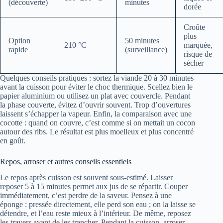
(découverte)
minutes
dorée
Croûte
plus
Option
50 minutes
210 °C
marquée,
rapide
(surveillance)
risque de
sécher
Quelques conseils pratiques : sortez la viande 20 à 30 minutes
avant la cuisson pour éviter le choc thermique. Scellez bien le
papier aluminium ou utilisez un plat avec couvercle. Pendant
la phase couverte, évitez d’ouvrir souvent. Trop d’ouvertures
laissent s’échapper la vapeur. Enfin, la comparaison avec une
cocotte : quand on couvre, c’est comme si on mettait un cocon
autour des ribs. Le résultat est plus moelleux et plus concentré
en goût.
Repos, arroser et autres conseils essentiels
Le repos après cuisson est souvent sous-estimé. Laisser
reposer 5 à 15 minutes permet aux jus de se répartir. Couper
immédiatement, c’est perdre de la saveur. Pensez à une
éponge : pressée directement, elle perd son eau ; on la laisse se
détendre, et l’eau reste mieux à l’intérieur. De même, reposez
les travers avant de les trancher. Pendant la cuisson, arroser