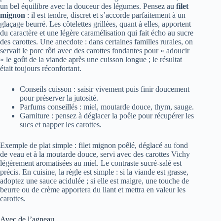
un bel équilibre avec la douceur des légumes. Pensez au
filet
mignon
: il est tendre, discret et s’accorde parfaitement à un
glaçage beurré. Les côtelettes grillées, quant à elles, apportent
du caractère et une légère caramélisation qui fait écho au sucre
des carottes. Une anecdote : dans certaines familles rurales, on
servait le porc rôti avec des carottes fondantes pour « adoucir
» le goût de la viande après une cuisson longue ; le résultat
était toujours réconfortant.
Conseils cuisson : saisir vivement puis finir doucement
pour préserver la jutosité.
Parfums conseillés : miel, moutarde douce, thym, sauge.
Garniture : pensez à déglacer la poêle pour récupérer les
sucs et napper les carottes.
Exemple de plat simple : filet mignon poêlé, déglacé au fond
de veau et à la moutarde douce, servi avec des carottes Vichy
légèrement aromatisées au miel. Le contraste sucré-salé est
précis. En cuisine, la règle est simple : si la viande est grasse,
adoptez une sauce acidulée ; si elle est maigre, une touche de
beurre ou de crème apportera du liant et mettra en valeur les
carottes.
Avec de l’agneau