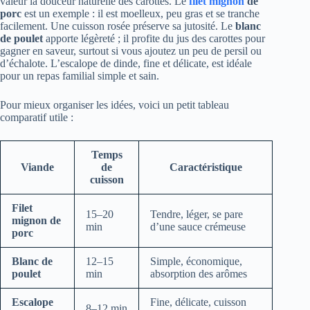
valeur la douceur naturelle des carottes. Le
filet mignon
de
porc
est un exemple : il est moelleux, peu gras et se tranche
facilement. Une cuisson rosée préserve sa jutosité. Le
blanc
de poulet
apporte légèreté ; il profite du jus des carottes pour
gagner en saveur, surtout si vous ajoutez un peu de persil ou
d’échalote. L’escalope de dinde, fine et délicate, est idéale
pour un repas familial simple et sain.
Pour mieux organiser les idées, voici un petit tableau
comparatif utile :
Temps
Viande
de
Caractéristique
cuisson
Filet
15–20
Tendre, léger, se pare
mignon de
min
d’une sauce crémeuse
porc
Blanc de
12–15
Simple, économique,
poulet
min
absorption des arômes
Escalope
Fine, délicate, cuisson
8–12 min