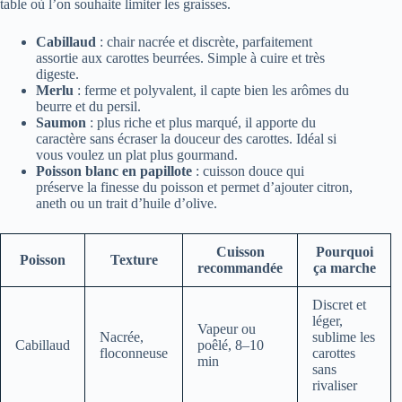
table où l’on souhaite limiter les graisses.
Cabillaud
: chair nacrée et discrète, parfaitement
assortie aux carottes beurrées. Simple à cuire et très
digeste.
Merlu
: ferme et polyvalent, il capte bien les arômes du
beurre et du persil.
Saumon
: plus riche et plus marqué, il apporte du
caractère sans écraser la douceur des carottes. Idéal si
vous voulez un plat plus gourmand.
Poisson blanc en papillote
: cuisson douce qui
préserve la finesse du poisson et permet d’ajouter citron,
aneth ou un trait d’huile d’olive.
Cuisson
Pourquoi
Poisson
Texture
recommandée
ça marche
Discret et
léger,
Vapeur ou
Nacrée,
sublime les
Cabillaud
poêlé, 8–10
floconneuse
carottes
min
sans
rivaliser