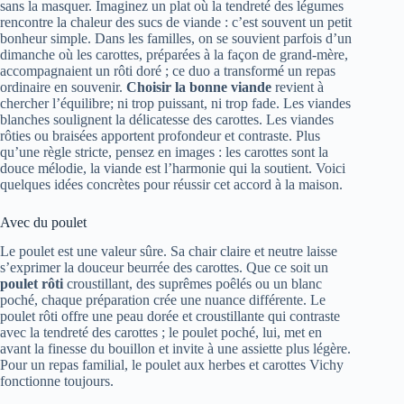
sans la masquer. Imaginez un plat où la tendreté des légumes
rencontre la chaleur des sucs de viande : c’est souvent un petit
bonheur simple. Dans les familles, on se souvient parfois d’un
dimanche où les carottes, préparées à la façon de grand-mère,
accompagnaient un rôti doré ; ce duo a transformé un repas
ordinaire en souvenir.
Choisir la bonne viande
revient à
chercher l’équilibre; ni trop puissant, ni trop fade. Les viandes
blanches soulignent la délicatesse des carottes. Les viandes
rôties ou braisées apportent profondeur et contraste. Plus
qu’une règle stricte, pensez en images : les carottes sont la
douce mélodie, la viande est l’harmonie qui la soutient. Voici
quelques idées concrètes pour réussir cet accord à la maison.
Avec du poulet
Le poulet est une valeur sûre. Sa chair claire et neutre laisse
s’exprimer la douceur beurrée des carottes. Que ce soit un
poulet rôti
croustillant, des suprêmes poêlés ou un blanc
poché, chaque préparation crée une nuance différente. Le
poulet rôti offre une peau dorée et croustillante qui contraste
avec la tendreté des carottes ; le poulet poché, lui, met en
avant la finesse du bouillon et invite à une assiette plus légère.
Pour un repas familial, le poulet aux herbes et carottes Vichy
fonctionne toujours.