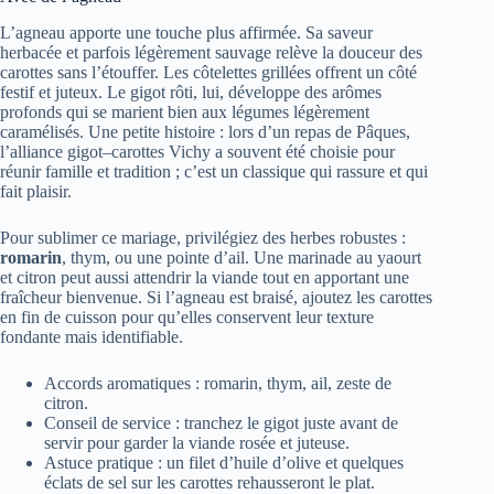
L’agneau apporte une touche plus affirmée. Sa saveur
herbacée et parfois légèrement sauvage relève la douceur des
carottes sans l’étouffer. Les côtelettes grillées offrent un côté
festif et juteux. Le gigot rôti, lui, développe des arômes
profonds qui se marient bien aux légumes légèrement
caramélisés. Une petite histoire : lors d’un repas de Pâques,
l’alliance gigot–carottes Vichy a souvent été choisie pour
réunir famille et tradition ; c’est un classique qui rassure et qui
fait plaisir.
Pour sublimer ce mariage, privilégiez des herbes robustes :
romarin
, thym, ou une pointe d’ail. Une marinade au yaourt
et citron peut aussi attendrir la viande tout en apportant une
fraîcheur bienvenue. Si l’agneau est braisé, ajoutez les carottes
en fin de cuisson pour qu’elles conservent leur texture
fondante mais identifiable.
Accords aromatiques : romarin, thym, ail, zeste de
citron.
Conseil de service : tranchez le gigot juste avant de
servir pour garder la viande rosée et juteuse.
Astuce pratique : un filet d’huile d’olive et quelques
éclats de sel sur les carottes rehausseront le plat.