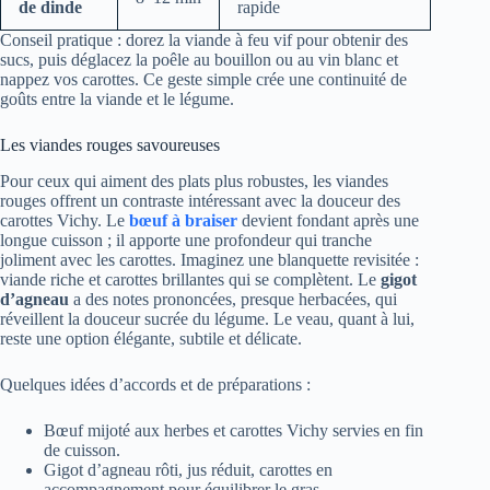
de dinde
rapide
Conseil pratique : dorez la viande à feu vif pour obtenir des
sucs, puis déglacez la poêle au bouillon ou au vin blanc et
nappez vos carottes. Ce geste simple crée une continuité de
goûts entre la viande et le légume.
Les viandes rouges savoureuses
Pour ceux qui aiment des plats plus robustes, les viandes
rouges offrent un contraste intéressant avec la douceur des
carottes Vichy. Le
bœuf à braiser
devient fondant après une
longue cuisson ; il apporte une profondeur qui tranche
joliment avec les carottes. Imaginez une blanquette revisitée :
viande riche et carottes brillantes qui se complètent. Le
gigot
d’agneau
a des notes prononcées, presque herbacées, qui
réveillent la douceur sucrée du légume. Le veau, quant à lui,
reste une option élégante, subtile et délicate.
Quelques idées d’accords et de préparations :
Bœuf mijoté aux herbes et carottes Vichy servies en fin
de cuisson.
Gigot d’agneau rôti, jus réduit, carottes en
accompagnement pour équilibrer le gras.