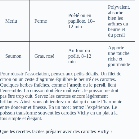
Polyvalent,
absorbe
Poêlé ou en
bien les
Merlu
Ferme
papillote, 10–
arômes du
12 min
beurre et
du persil
Apporte
Au four ou
une touche
Saumon
Gras, rosé
poêlé, 8–12
riche et
min
gourmande
Pour réussir l’association, pensez aux petits détails. Un filet de
citron ou un zeste d’agrume équilibre le beurré des carottes.
Quelques herbes fraîches, comme l’
aneth
ou le
persil
, lient
l’ensemble. La cuisson doit être maîtrisée : le poisson ne doit
pas être trop cuit. Servez les carottes encore légèrement
brillantes. Ainsi, vous obtiendrez un plat qui chante l’harmonie
entre douceur et finesse. En un mot : tentez l’expérience. Le
poisson transforme souvent les carottes Vichy en un plat à la
fois simple et élégant.
Quelles recettes faciles préparer avec des carottes Vichy ?