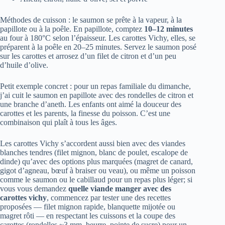
Méthodes de cuisson : le saumon se prête à la vapeur, à la
papillote ou à la poêle. En papillote, comptez
10–12 minutes
au four à 180°C selon l’épaisseur. Les carottes Vichy, elles, se
préparent à la poêle en 20–25 minutes. Servez le saumon posé
sur les carottes et arrosez d’un filet de citron et d’un peu
d’huile d’olive.
Petit exemple concret : pour un repas familiale du dimanche,
j’ai cuit le saumon en papillote avec des rondelles de citron et
une branche d’aneth. Les enfants ont aimé la douceur des
carottes et les parents, la finesse du poisson. C’est une
combinaison qui plaît à tous les âges.
Les carottes Vichy s’accordent aussi bien avec des viandes
blanches tendres (filet mignon, blanc de poulet, escalope de
dinde) qu’avec des options plus marquées (magret de canard,
gigot d’agneau, bœuf à braiser ou veau), ou même un poisson
comme le saumon ou le cabillaud pour un repas plus léger; si
vous vous demandez
quelle viande manger avec des
carottes vichy
, commencez par tester une des recettes
proposées — filet mignon rapide, blanquette mijotée ou
magret rôti — en respectant les cuissons et la coupe des
carottes (rondelles ~3 mm, beurre, pointe de sucre) pour un