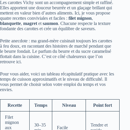
Les carottes Vichy sont un accompagnement simple et raffiné.
Elles apportent une douceur beurrée et un glaçage brillant qui
mettent en valeur bien d’autres aliments. Ici, je vous propose
quatre recettes conviviales et faciles :
filet mignon
,
blanquette
,
magret
et
saumon
. Chacune respecte la texture
fondante des carottes et crée un équilibre de saveurs.
Petite anecdote : ma grand-mère cuisinait toujours les carottes
à feu doux, en racontant des histoires de marché pendant que
le beurre fondait. Le parfum du beurre et du sucre caramelisé
flottait dans la cuisine. C’est ce côté chaleureux que l’on
retrouve ici.
Pour vous aider, voici un tableau récapitulatif pratique avec les
temps de cuisson approximatifs et le niveau de difficulté. Il
vous permet de choisir selon votre emploi du temps et vos
envies.
Recette
Temps
Niveau
Point fort
Filet
mignon
30–35
Tendre et
aux
Facile