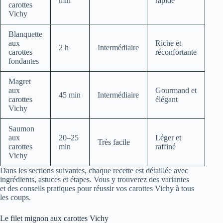
min
rapide
carottes
Vichy
Blanquette
aux
Riche et
2 h
Intermédiaire
carottes
réconfortante
fondantes
Magret
aux
Gourmand et
45 min
Intermédiaire
carottes
élégant
Vichy
Saumon
aux
20–25
Léger et
Très facile
carottes
min
raffiné
Vichy
Dans les sections suivantes, chaque recette est détaillée avec
ingrédients, astuces et étapes. Vous y trouverez des variantes
et des conseils pratiques pour réussir vos carottes Vichy à tous
les coups.
Le filet mignon aux carottes Vichy