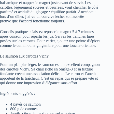
balsamique et nappez le magret juste avant de servir. Les
carottes, légèrement sucrées et beurrées, vont chercher le côté
parfumé et acidulé du glaçage : équilibre parfait. Anecdote :
lors d’un dîner, j’ai vu un convive lécher son assiette —
preuve que l’accord fonctionne toujours.
Conseils pratiques : laissez reposer le magret 5 à 7 minutes
après cuisson pour répartir les jus. Servez les tranches fines,
posées sur les carottes. Pour varier, ajoutez une pointe d’épices
comme le cumin ou le gingembre pour une touche orientale.
Le saumon aux carottes Vichy
Pour un plat plus léger, le saumon est un excellent compagnon
des carottes Vichy. Sa chair riche en oméga-3 et sa texture
fondante créent une association délicate. Le citron et l’aneth
apportent de la fraîcheur. C’est un repas qui se prépare vite et
qui donne une impression d’élégance sans effort.
Ingrédients suggérés :
4 pavés de saumon
800 g de carottes
Aneth, citron, huile d’olive, sel et poivre