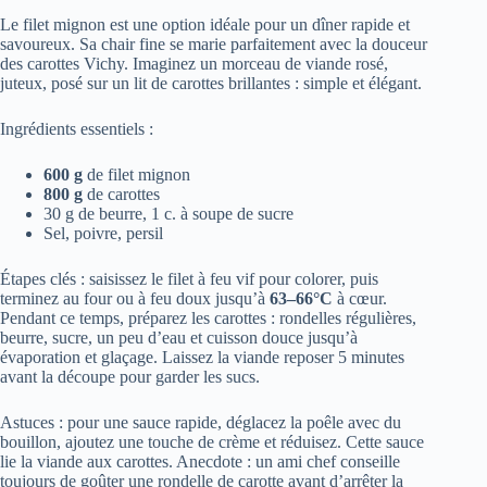
Le filet mignon est une option idéale pour un dîner rapide et
savoureux. Sa chair fine se marie parfaitement avec la douceur
des carottes Vichy. Imaginez un morceau de viande rosé,
juteux, posé sur un lit de carottes brillantes : simple et élégant.
Ingrédients essentiels :
600 g
de filet mignon
800 g
de carottes
30 g de beurre, 1 c. à soupe de sucre
Sel, poivre, persil
Étapes clés : saisissez le filet à feu vif pour colorer, puis
terminez au four ou à feu doux jusqu’à
63–66°C
à cœur.
Pendant ce temps, préparez les carottes : rondelles régulières,
beurre, sucre, un peu d’eau et cuisson douce jusqu’à
évaporation et glaçage. Laissez la viande reposer 5 minutes
avant la découpe pour garder les sucs.
Astuces : pour une sauce rapide, déglacez la poêle avec du
bouillon, ajoutez une touche de crème et réduisez. Cette sauce
lie la viande aux carottes. Anecdote : un ami chef conseille
toujours de goûter une rondelle de carotte avant d’arrêter la