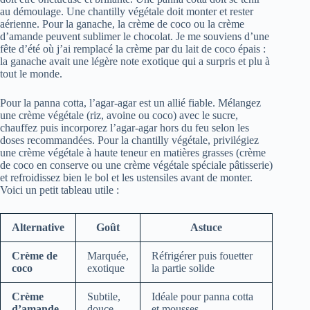
au démoulage. Une chantilly végétale doit monter et rester
aérienne. Pour la ganache, la crème de coco ou la crème
d’amande peuvent sublimer le chocolat. Je me souviens d’une
fête d’été où j’ai remplacé la crème par du lait de coco épais :
la ganache avait une légère note exotique qui a surpris et plu à
tout le monde.
Pour la panna cotta, l’agar-agar est un allié fiable. Mélangez
une crème végétale (riz, avoine ou coco) avec le sucre,
chauffez puis incorporez l’agar-agar hors du feu selon les
doses recommandées. Pour la chantilly végétale, privilégiez
une crème végétale à haute teneur en matières grasses (crème
de coco en conserve ou une crème végétale spéciale pâtisserie)
et refroidissez bien le bol et les ustensiles avant de monter.
Voici un petit tableau utile :
Alternative
Goût
Astuce
Crème de
Marquée,
Réfrigérer puis fouetter
coco
exotique
la partie solide
Crème
Subtile,
Idéale pour panna cotta
d’amande
douce
et mousses