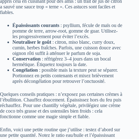
appris cela en cuisinant pour des amis : un trait de jus de citron
a sauvé une sauce trop « terne ». Ces astuces sont faciles et
fiables.
Épaississants courants
: psyllium, fécule de maïs ou de
pomme de terre, arrow‑root, gomme de guar. Utilisez-
les progressivement pour éviter l’excès.
Neutraliser le goût
: citron, miso blanc, curry doux,
cumin, herbes fraîches. Parfois, une cuisson douce avec
oignon rôti suffit à atténuer le parfum de soja.
Conservation
: réfrigérez 3–4 jours dans un bocal
hermétique. Étiquetez toujours la date.
Congélation
: possible mais la texture peut se séparer.
Portionnez en petits contenants et mixez brièvement
après décongélation pour retrouver l’onctuosité.
Quelques conseils pratiques : n’exposez pas certaines crèmes à
l’ébullition. Chauffez doucement. Épaississez hors du feu puis
réchauffez. Pour une chantilly végétale, privilégiez une crème
de coco très grasse et des ustensiles bien froids : cela
fonctionne comme une magie simple et fiable.
Enfin, voici une petite routine que j’utilise : testez d’abord sur
une petite quantité. Notez le ratio eau/huile et l’épaississant