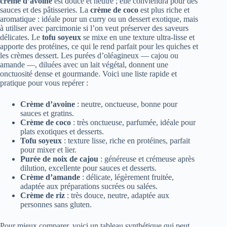
crème d’avoine
est douce et neutre ; elle conviendra pour des
sauces et des pâtisseries. La
crème de coco
est plus riche et
aromatique : idéale pour un curry ou un dessert exotique, mais
à utiliser avec parcimonie si l’on veut préserver des saveurs
délicates. Le
tofu soyeux
se mixe en une texture ultra-lisse et
apporte des protéines, ce qui le rend parfait pour les quiches et
les crèmes dessert. Les purées d’oléagineux — cajou ou
amande —, diluées avec un lait végétal, donnent une
onctuosité dense et gourmande. Voici une liste rapide et
pratique pour vous repérer :
Crème d’avoine
: neutre, onctueuse, bonne pour
sauces et gratins.
Crème de coco
: très onctueuse, parfumée, idéale pour
plats exotiques et desserts.
Tofu soyeux
: texture lisse, riche en protéines, parfait
pour mixer et lier.
Purée de noix de cajou
: généreuse et crémeuse après
dilution, excellente pour sauces et desserts.
Crème d’amande
: délicate, légèrement fruitée,
adaptée aux préparations sucrées ou salées.
Crème de riz
: très douce, neutre, adaptée aux
personnes sans gluten.
Pour mieux comparer, voici un tableau synthétique qui peut