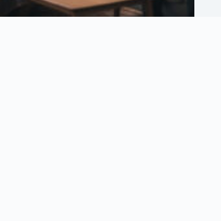
Que répondre à allah y chafik : guide et exemples pour bien réagir
6 août 2026