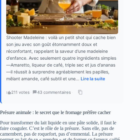
Shooter Madeleine : voilà un petit shot qui cache bien
son jeu avec son goût étonnamment doux et
réconfortant, rappelant la saveur d’une madeleine
d’enfance. Avec seulement quatre ingrédients simples
—Amaretto, liqueur de café, triple sec et jus d’ananas
—il réussit à surprendre agréablement les papilles,
mêlant amande, café subtil et une...
Lire la suite
211 votes
·
43 commentaires
·
Présure animale : le secret que le fromage préfère cacher
Pour transformer du lait liquide en une pâte solide, il faut le
faire coaguler. C’est le rôle de la présure. Sans elle, pas de
camembert, pas de roquefort, pas d’emmental. La présure
permet au lait de se « prendre » et de former ce fameux caillé