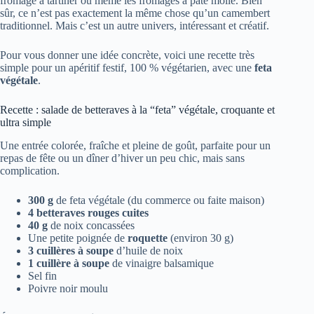
fromage à tartiner ou même les fromages à pâte molle. Bien
sûr, ce n’est pas exactement la même chose qu’un camembert
traditionnel. Mais c’est un autre univers, intéressant et créatif.
Pour vous donner une idée concrète, voici une recette très
simple pour un apéritif festif, 100 % végétarien, avec une
feta
végétale
.
Recette : salade de betteraves à la “feta” végétale, croquante et
ultra simple
Une entrée colorée, fraîche et pleine de goût, parfaite pour un
repas de fête ou un dîner d’hiver un peu chic, mais sans
complication.
300 g
de feta végétale (du commerce ou faite maison)
4 betteraves rouges cuites
40 g
de noix concassées
Une petite poignée de
roquette
(environ 30 g)
3 cuillères à soupe
d’huile de noix
1 cuillère à soupe
de vinaigre balsamique
Sel fin
Poivre noir moulu