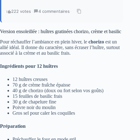
222 votes
·
4 commentaires
·
Version ensoleillée : huîtres gratinées chorizo, crème et basilic
Pour réchauffer l’ambiance en plein hiver, le
chorizo
est un
allié idéal. Il donne du caractère, sans écraser l’huître, surtout
associé à la crème et au basilic frais.
Ingrédients pour 12 huîtres
12 huîtres creuses
70 g de crème fraîche épaisse
40 g de chorizo (doux ou fort selon vos goûts)
15 feuilles de basilic frais
30 g de chapelure fine
Poivre noir du moulin
Gros sel pour caler les coquilles
Préparation
Préchauffez le four en mode gril.