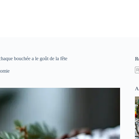
 chaque bouchée a le goût de la fête
R
nomie
A
ré
A