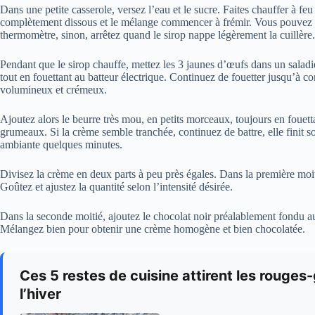
Dans une petite casserole, versez l’eau et le sucre. Faites chauffer à feu
complètement dissous et le mélange commencer à frémir. Vous pouvez v
thermomètre, sinon, arrêtez quand le sirop nappe légèrement la cuillère.
Pendant que le sirop chauffe, mettez les 3 jaunes d’œufs dans un saladier.
tout en fouettant au batteur électrique. Continuez de fouetter jusqu’à 
volumineux et crémeux.
Ajoutez alors le beurre très mou, en petits morceaux, toujours en fouet
grumeaux. Si la crème semble tranchée, continuez de battre, elle finit sou
ambiante quelques minutes.
Divisez la crème en deux parts à peu près égales. Dans la première moiti
Goûtez et ajustez la quantité selon l’intensité désirée.
Dans la seconde moitié, ajoutez le chocolat noir préalablement fondu a
Mélangez bien pour obtenir une crème homogène et bien chocolatée.
Ces 5 restes de cuisine attirent les rouges
l’hiver