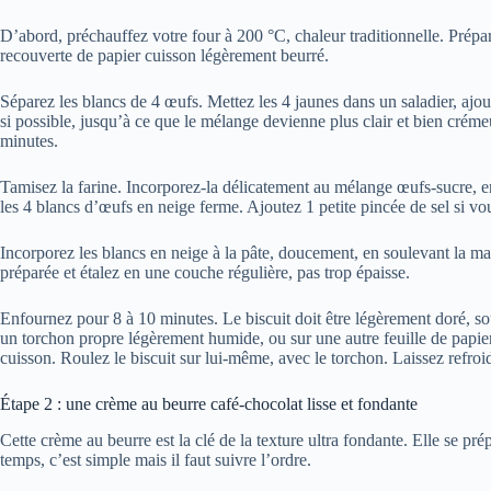
D’abord, préchauffez votre four à 200 °C, chaleur traditionnelle. Prép
recouverte de papier cuisson légèrement beurré.
Séparez les blancs de 4 œufs. Mettez les 4 jaunes dans un saladier, ajout
si possible, jusqu’à ce que le mélange devienne plus clair et bien crémeu
minutes.
Tamisez la farine. Incorporez-la délicatement au mélange œufs-sucre, e
les 4 blancs d’œufs en neige ferme. Ajoutez 1 petite pincée de sel si vou
Incorporez les blancs en neige à la pâte, doucement, en soulevant la mas
préparée et étalez en une couche régulière, pas trop épaisse.
Enfournez pour 8 à 10 minutes. Le biscuit doit être légèrement doré, soup
un torchon propre légèrement humide, ou sur une autre feuille de papier 
cuisson. Roulez le biscuit sur lui-même, avec le torchon. Laissez refroidi
Étape 2 : une crème au beurre café-chocolat lisse et fondante
Cette crème au beurre est la clé de la texture ultra fondante. Elle se pr
temps, c’est simple mais il faut suivre l’ordre.