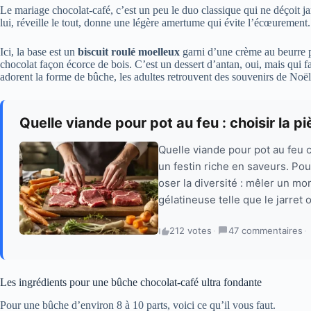
Le mariage chocolat-café, c’est un peu le duo classique qui ne déçoit ja
lui, réveille le tout, donne une légère amertume qui évite l’écœurement
Ici, la base est un
biscuit roulé moelleux
garni d’une crème au beurre 
chocolat façon écorce de bois. C’est un dessert d’antan, oui, mais qui fa
adorent la forme de bûche, les adultes retrouvent des souvenirs de Noël
Quelle viande pour pot au feu : choisir la p
Quelle viande pour pot au feu ch
un festin riche en saveurs. Pour
oser la diversité : mêler un m
gélatineuse telle que le jarret o
212 votes
·
47 commentaires
·
Les ingrédients pour une bûche chocolat-café ultra fondante
Pour une bûche d’environ 8 à 10 parts, voici ce qu’il vous faut.