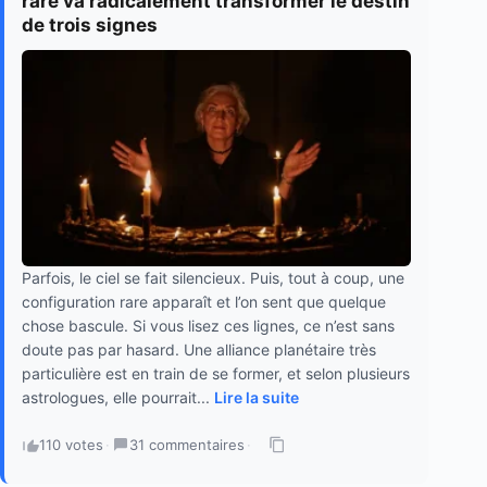
rare va radicalement transformer le destin
de trois signes
Parfois, le ciel se fait silencieux. Puis, tout à coup, une
configuration rare apparaît et l’on sent que quelque
chose bascule. Si vous lisez ces lignes, ce n’est sans
doute pas par hasard. Une alliance planétaire très
particulière est en train de se former, et selon plusieurs
astrologues, elle pourrait...
Lire la suite
110 votes
·
31 commentaires
·