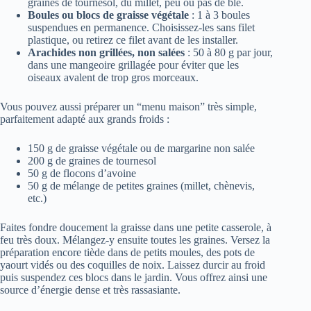
graines de tournesol, du millet, peu ou pas de blé.
Boules ou blocs de graisse végétale
: 1 à 3 boules
suspendues en permanence. Choisissez-les sans filet
plastique, ou retirez ce filet avant de les installer.
Arachides non grillées, non salées
: 50 à 80 g par jour,
dans une mangeoire grillagée pour éviter que les
oiseaux avalent de trop gros morceaux.
Vous pouvez aussi préparer un “menu maison” très simple,
parfaitement adapté aux grands froids :
150 g de graisse végétale ou de margarine non salée
200 g de graines de tournesol
50 g de flocons d’avoine
50 g de mélange de petites graines (millet, chènevis,
etc.)
Faites fondre doucement la graisse dans une petite casserole, à
feu très doux. Mélangez-y ensuite toutes les graines. Versez la
préparation encore tiède dans de petits moules, des pots de
yaourt vidés ou des coquilles de noix. Laissez durcir au froid
puis suspendez ces blocs dans le jardin. Vous offrez ainsi une
source d’énergie dense et très rassasiante.