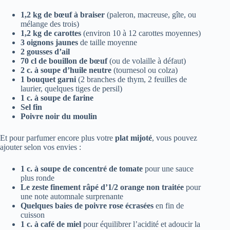
1,2 kg de bœuf à braiser
(paleron, macreuse, gîte, ou
mélange des trois)
1,2 kg de carottes
(environ 10 à 12 carottes moyennes)
3 oignons jaunes
de taille moyenne
2 gousses d’ail
70 cl de bouillon de bœuf
(ou de volaille à défaut)
2 c. à soupe d’huile neutre
(tournesol ou colza)
1 bouquet garni
(2 branches de thym, 2 feuilles de
laurier, quelques tiges de persil)
1 c. à soupe de farine
Sel fin
Poivre noir du moulin
Et pour parfumer encore plus votre
plat mijoté
, vous pouvez
ajouter selon vos envies :
1 c. à soupe de concentré de tomate
pour une sauce
plus ronde
Le zeste finement râpé d’1/2 orange non traitée
pour
une note automnale surprenante
Quelques baies de poivre rose écrasées
en fin de
cuisson
1 c. à café de miel
pour équilibrer l’acidité et adoucir la