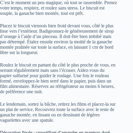
C’est le moment un peu magique, où tout se rassemble. Prenez
votre temps, respirez, et roulez sans stress. Le biscuit est
souple, la ganache bien montée, tout est prêt.
Placez le biscuit viennois bien froid devant vous, côté le plus
lisse vers l’extérieur. Badigeonnez-le généreusement de sirop
d’orange à l’aide d’un pinceau. Il doit être bien imbibé mais
pas détrempé. Étalez ensuite environ la moitié de la ganache
montée pralinée sur toute la surface, en laissant 1 cm de bord
libre sur la longueur.
Roulez le biscuit en partant du côté le plus proche de vous, en
serrant régulièrement mais sans l’écraser. Aidez-vous du
papier sulfurisé pour guider le roulage. Une fois le rouleau
formé, enveloppez-le bien serré dans le papier, puis dans un
film alimentaire. Réservez au réfrigérateur au moins 6 heures,
de préférence une nuit.
Le lendemain, sortez la bûche, retirez les films et placez-la sur
un plat de service. Recouvrez toute la surface avec le reste de
ganache montée, en lissant ou en dessinant de légères
vaguelettes avec une spatule.
Décoration finale : croustillant d’amandes en manteau doré