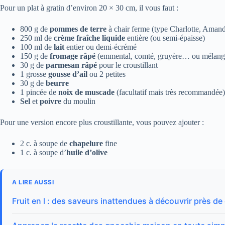
Pour un plat à gratin d’environ 20 × 30 cm, il vous faut :
800 g de
pommes de terre
à chair ferme (type Charlotte, Amand
250 ml de
crème fraîche liquide
entière (ou semi-épaisse)
100 ml de
lait
entier ou demi-écrémé
150 g de
fromage râpé
(emmental, comté, gruyère… ou mélang
30 g de
parmesan râpé
pour le croustillant
1 grosse
gousse d’ail
ou 2 petites
30 g de
beurre
1 pincée de
noix de muscade
(facultatif mais très recommandée)
Sel
et
poivre
du moulin
Pour une version encore plus croustillante, vous pouvez ajouter :
2 c. à soupe de
chapelure
fine
1 c. à soupe d’
huile d’olive
A LIRE AUSSI
Fruit en l : des saveurs inattendues à découvrir près d