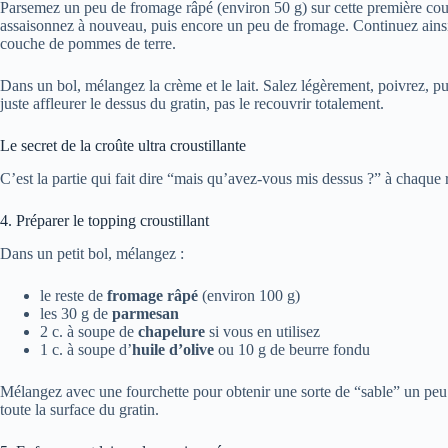
Parsemez un peu de fromage râpé (environ 50 g) sur cette première c
assaisonnez à nouveau, puis encore un peu de fromage. Continuez ainsi
couche de pommes de terre.
Dans un bol, mélangez la crème et le lait. Salez légèrement, poivrez, p
juste affleurer le dessus du gratin, pas le recouvrir totalement.
Le secret de la croûte ultra croustillante
C’est la partie qui fait dire “mais qu’avez-vous mis dessus ?” à chaque r
4. Préparer le topping croustillant
Dans un petit bol, mélangez :
le reste de
fromage râpé
(environ 100 g)
les 30 g de
parmesan
2 c. à soupe de
chapelure
si vous en utilisez
1 c. à soupe d’
huile d’olive
ou 10 g de beurre fondu
Mélangez avec une fourchette pour obtenir une sorte de “sable” un p
toute la surface du gratin.