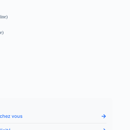
ine)
e)
→
e chez vous