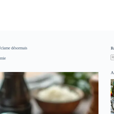
réclame désormais
R
omie
A
ré
A