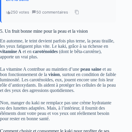
250 votes
·
50 commentaires
·
5. Un fruit bonne mine pour la peau et la vision
En automne, le teint devient parfois plus terne, la peau tiraille,
les yeux fatiguent plus vite. Le kaki, grâce à sa richesse en
vitamine A
et en
caroténoïdes
(dont le bêta-carotène),
apporte un vrai plus.
La vitamine A contribue au maintien d’une
peau saine
et au
bon fonctionnement de la
vision
, surtout en condition de faible
luminosité. Les caroténoïdes, eux, jouent encore une fois leur
rôle d’antioxydants. Ils aident à protéger les cellules de la peau
et des yeux des agressions quotidiennes.
Non, manger du kaki ne remplace pas une crème hydratante
ou des lunettes adaptées. Mais, à l’intérieur, il fournit des
éléments dont votre peau et vos yeux ont réellement besoin
pour rester en bonne santé.
Comment choisir et consommer le kaki pour profiter de ses